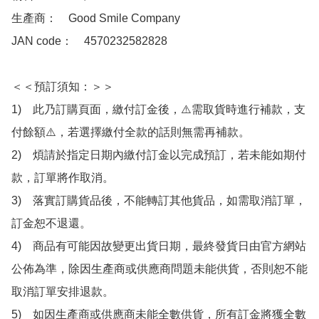
生產商：　Good Smile Company

JAN code：　4570232582828

＜＜預訂須知：＞＞

1)　此乃訂購頁面，繳付訂金後，⚠️需取貨時進行補款，支
付餘額⚠️，若選擇繳付全款的話則無需再補款。

2)　煩請於指定日期內繳付訂金以完成預訂，若未能如期付
款，訂單將作取消。

3)　落實訂購貨品後，不能轉訂其他貨品，如需取消訂單，
訂金恕不退還。

4)　商品有可能因故變更出貨日期，最終發貨日由官方網站
公佈為準，除因生產商或供應商問題未能供貨，否則恕不能
取消訂單安排退款。

5)　如因生產商或供應商未能全數供貨，所有訂金將獲全數