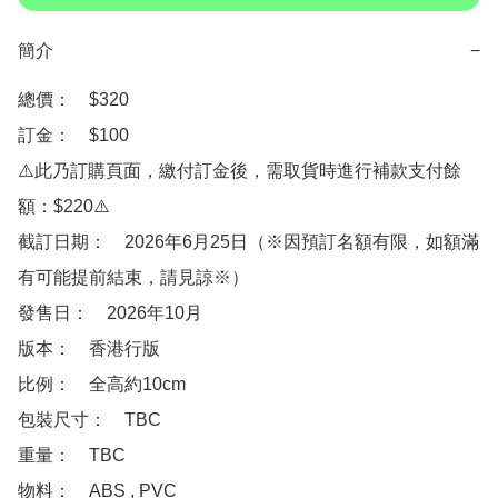
簡介
−
總價：　$320

訂金：　$100

⚠️此乃訂購頁面，繳付訂金後，需取貨時進行補款支付餘
額：$220⚠️

截訂日期：　2026年6月25日（※因預訂名額有限，如額滿
有可能提前結束，請見諒※）

發售日：　2026年10月

版本：　香港行版

比例：　全高約10cm

包裝尺寸：　TBC

重量：　TBC

物料：　ABS , PVC
