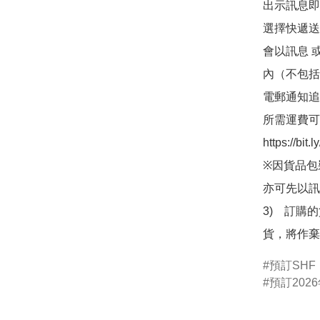
出示訊息即可
選擇快遞送
會以訊息 
內（不包括
電郵通知追
所需運費可
https://bit
※因貨品包
亦可先以訊
3)　訂購
貨，將作棄
預訂SHF
預訂2026