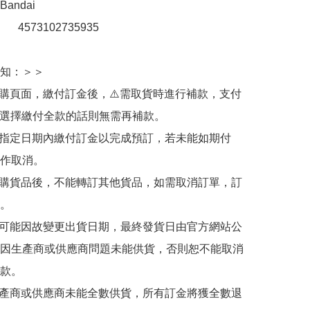
ndai

：　 4573102735935

知：＞＞

訂購頁面，繳付訂金後，⚠️需取貨時進行補款，支付
若選擇繳付全款的話則無需再補款。

於指定日期內繳付訂金以完成預訂，若未能如期付
作取消。

訂購貨品後，不能轉訂其他貨品，如需取消訂單，訂
。

有可能因故變更出貨日期，最終發貨日由官方網站公
因生產商或供應商問題未能供貨，否則恕不能取消
款。

生產商或供應商未能全數供貨，所有訂金將獲全數退