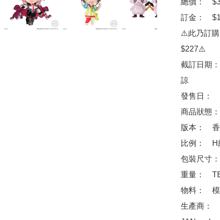
總價：　$32
訂金：　$1
⚠️此乃訂
$227⚠️

截訂日期：
諒

發售日：　2
商品狀態：
版本：　香港
比例：　H約5
包裝尺寸：　約 
重量：　TB
物料：　模
生產商：　Ba