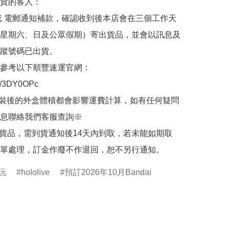
貨的客人：

或 電郵通知補款，確認收到後本店會在三個工作天
星期六、日及公眾假期）寄出貨品，並會以訊息及
蹤號碼已出貨。

參考以下順豐速運官網：

.ly/3DY0OPc

裝後的外盒體積都會影響運費計算，如有任何疑問
息聯絡我們客服查詢※

的貨品，需到貨通知後14天內到取，若未能如期取
單處理，訂金作廢不作退回，恕不另行通知。
食玩
hololive
預訂2026年10月Bandai