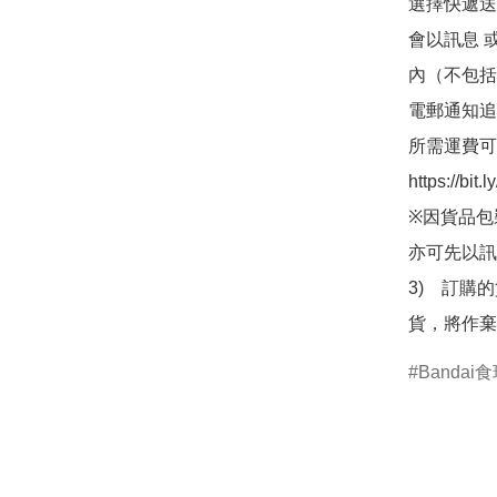
選擇快遞送
會以訊息 
內（不包括
電郵通知追
所需運費可
https://bit
※因貨品包
亦可先以訊
3)　訂購
貨，將作棄
Bandai