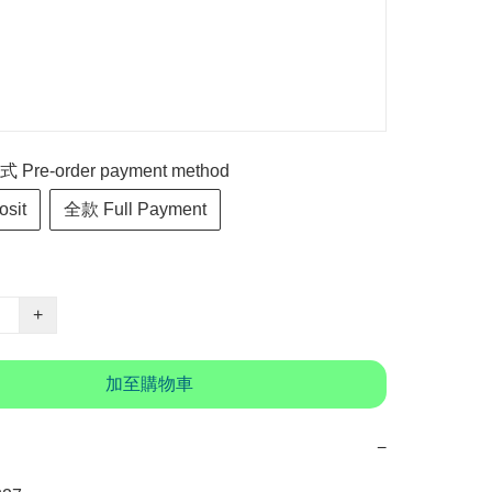
re-order payment method
sit
全款 Full Payment
+
加至購物車
−