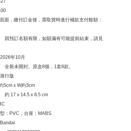
7

00　

購頁面，繳付訂金後，需取貨時進行補款支付餘額：
　因預訂名額有限，如額滿有可能提前結束，請見
026年10月

　全新未開封。原盒8個，1套8款。

行版 

cm x W約3cm

17 x 14.5 x 8.5 cm

C

型：PVC，台座：MABS

ndai
