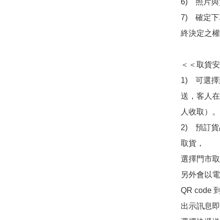
6)　照片
7)　確定
終決定之權
＜＜取貨安
1)　可選
送，客人在
人收取）。

2)　預訂貨
取貨，

選擇門市取
另外會以電
QR co
出示訊息即可