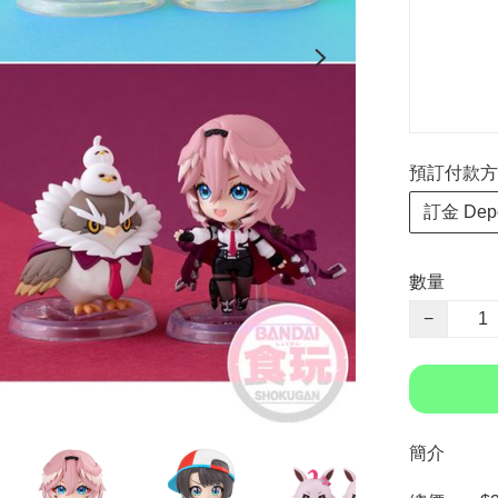
預訂付款方式 P
訂金 Depo
數量
−
簡介