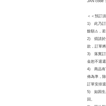
JAN code
＜＜預訂須
1)　此乃
餘額⚠️，
2)　煩請
款，訂單將
3)　落實
金恕不退還
4)　商品
佈為準，除
訂單安排退
5)　如因
回。
