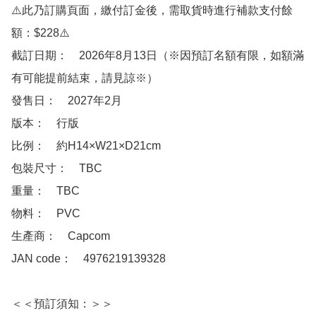
⚠️此乃訂購頁面，繳付訂金後，需取貨時進行補款支付餘
額：$228⚠️

截訂日期：　2026年8月13日（※因預訂名額有限，如額滿
有可能提前結束，請見諒※）

發售日：　2027年2月

版本：　行版

比例：　約H14×W21×D21cm

包裝尺寸：　TBC

重量：　TBC

物料：　PVC 

生產商：　Capcom 

JAN code：　4976219139328

＜＜預訂須知：＞＞
