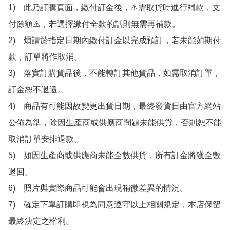
1)　此乃訂購頁面，繳付訂金後，⚠️需取貨時進行補款，支
付餘額⚠️，若選擇繳付全款的話則無需再補款。

2)　煩請於指定日期內繳付訂金以完成預訂，若未能如期付
款，訂單將作取消。

3)　落實訂購貨品後，不能轉訂其他貨品，如需取消訂單，
訂金恕不退還。

4)　商品有可能因故變更出貨日期，最終發貨日由官方網站
公佈為準，除因生產商或供應商問題未能供貨，否則恕不能
取消訂單安排退款。

5)　如因生產商或供應商未能全數供貨，所有訂金將獲全數
退回。

6)　照片與實際商品可能會出現稍微差異的情況。

7)　確定下單訂購即視為同意遵守以上相關規定，本店保留
最終決定之權利。
