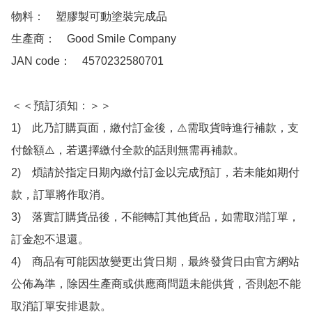
物料：　塑膠製可動塗裝完成品

生產商：　Good Smile Company

JAN code：　4570232580701

＜＜預訂須知：＞＞

1)　此乃訂購頁面，繳付訂金後，⚠️需取貨時進行補款，支
付餘額⚠️，若選擇繳付全款的話則無需再補款。

2)　煩請於指定日期內繳付訂金以完成預訂，若未能如期付
款，訂單將作取消。

3)　落實訂購貨品後，不能轉訂其他貨品，如需取消訂單，
訂金恕不退還。

4)　商品有可能因故變更出貨日期，最終發貨日由官方網站
公佈為準，除因生產商或供應商問題未能供貨，否則恕不能
取消訂單安排退款。
