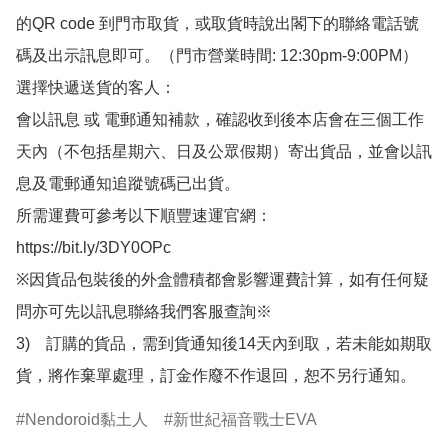
的QR code 到門市取貨，或取貨時說出閣下的聯絡電話號
碼及出示訊息即可。（門市營業時間: 12:30pm-9:00PM）

選擇快遞送貨的客人：

會以訊息 或 電郵通知補款，確認收到後本店會在三個工作
天內（不包括星期六、日及公眾假期）寄出貨品，並會以訊
息及電郵通知追蹤號碼已出貨。

所需運費可參考以下順豐速運官網：

https://bit.ly/3DY0OPc

※因貨品包裝後的外盒體積都會影響運費計算，如有任何疑
問亦可先以訊息聯絡我們客服查詢※

3)　訂購的貨品，需到貨通知後14天內到取，若未能如期取
貨，將作棄單處理，訂金作廢不作退回，恕不另行通知。
Nendoroid黏土人
新世紀福音戰士EVA