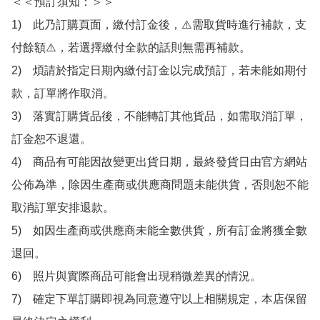
＜＜預訂須知：＞＞

1)　此乃訂購頁面，繳付訂金後，⚠️需取貨時進行補款，支
付餘額⚠️，若選擇繳付全款的話則無需再補款。

2)　煩請於指定日期內繳付訂金以完成預訂，若未能如期付
款，訂單將作取消。

3)　落實訂購貨品後，不能轉訂其他貨品，如需取消訂單，
訂金恕不退還。

4)　商品有可能因故變更出貨日期，最終發貨日由官方網站
公佈為準，除因生產商或供應商問題未能供貨，否則恕不能
取消訂單安排退款。

5)　如因生產商或供應商未能全數供貨，所有訂金將獲全數
退回。

6)　照片與實際商品可能會出現稍微差異的情況。

7)　確定下單訂購即視為同意遵守以上相關規定，本店保留