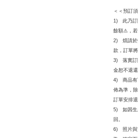
＜＜預訂須
1)　此乃
餘額⚠️，
2)　煩請
款，訂單將
3)　落實
金恕不退還
4)　商品
佈為準，除
訂單安排退
5)　如因
回。

6)　照片