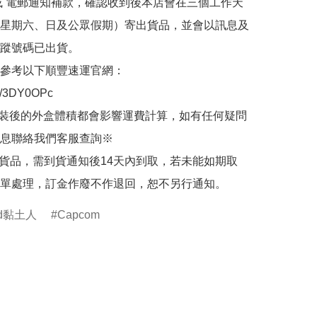
或 電郵通知補款，確認收到後本店會在三個工作天
星期六、日及公眾假期）寄出貨品，並會以訊息及
蹤號碼已出貨。

參考以下順豐速運官網：

.ly/3DY0OPc

裝後的外盒體積都會影響運費計算，如有任何疑問
息聯絡我們客服查詢※

的貨品，需到貨通知後14天內到取，若未能如期取
單處理，訂金作廢不作退回，恕不另行通知。
oid黏土人
Capcom