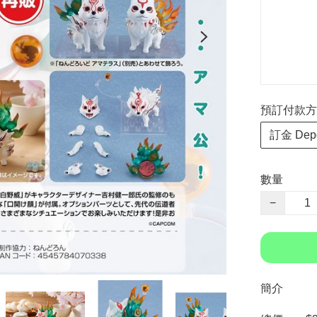
預訂付款方式 P
訂金 Depo
數量
−
簡介