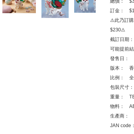
總價：　$33
訂金：　$1
⚠️此乃訂
$230⚠️

截訂日期：
可能提前結
發售日：　2
版本：　香
比例：　全高
包裝尺寸：　
重量：　TB
物料：　ABS
生產商：　Max
JAN code