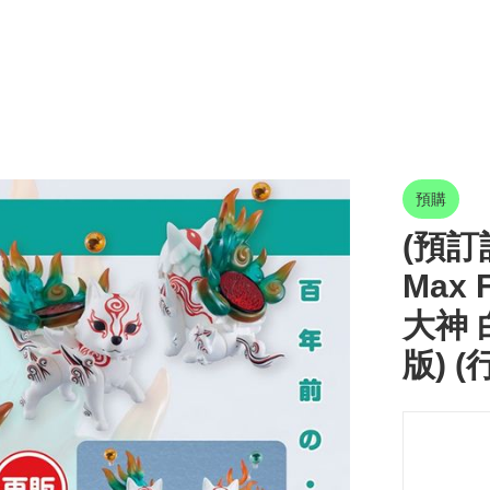
預購
(預訂訂
Max F
大神 白
版) (