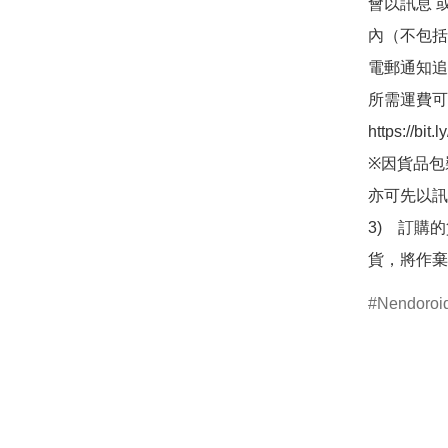
會以訊息 
內（不包括
電郵通知追
所需運費可
https://bit
※因貨品包
亦可先以訊
3)　訂購
貨，將作棄
Nendor