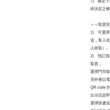
7)　確定
終決定之權
＜＜取貨安
1)　可選
送，客人在
人收取）。

2)　預訂貨
取貨，

選擇門市取
另外會以電
QR co
出示訊息即可
選擇快遞送