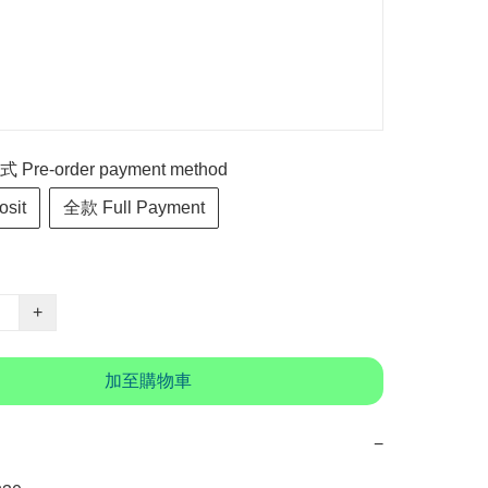
re-order payment method
sit
全款 Full Payment
+
加至購物車
−