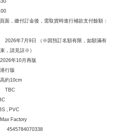
0

00　

購頁面，繳付訂金後，需取貨時進行補款支付餘額：
　2026年7月9日 （※因預訂名額有限，如額滿有
束，請見諒※）

026年10月再版

港行版

約10cm

TBC

C

 , PVC

 Factory

：　4545784070338
