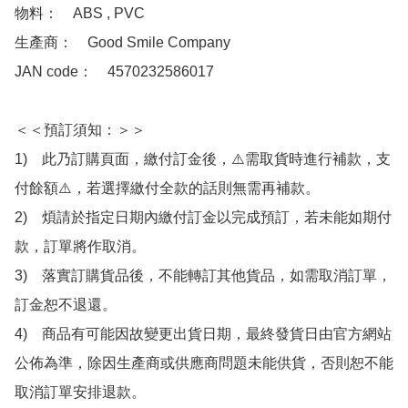
物料：　ABS , PVC 

生產商：　Good Smile Company

JAN code：　4570232586017

＜＜預訂須知：＞＞

1)　此乃訂購頁面，繳付訂金後，⚠️需取貨時進行補款，支
付餘額⚠️，若選擇繳付全款的話則無需再補款。

2)　煩請於指定日期內繳付訂金以完成預訂，若未能如期付
款，訂單將作取消。

3)　落實訂購貨品後，不能轉訂其他貨品，如需取消訂單，
訂金恕不退還。

4)　商品有可能因故變更出貨日期，最終發貨日由官方網站
公佈為準，除因生產商或供應商問題未能供貨，否則恕不能
取消訂單安排退款。
