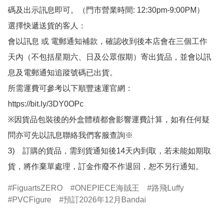
碼及出示訊息即可。（門市營業時間: 12:30pm-9:00PM）

選擇快遞送貨的客人：

會以訊息 或 電郵通知補款，確認收到後本店會在三個工作
天內（不包括星期六、日及公眾假期）寄出貨品，並會以訊
息及電郵通知追蹤號碼已出貨。

所需運費可參考以下順豐速運官網：

https://bit.ly/3DY0OPc

※因貨品包裝後的外盒體積都會影響運費計算，如有任何疑
問亦可先以訊息聯絡我們客服查詢※

3)　訂購的貨品，需到貨通知後14天內到取，若未能如期取
貨，將作棄單處理，訂金作廢不作退回，恕不另行通知。
FiguartsZERO
ONEPIECE海賊王
路飛Luffy
PVCFigure
預訂2026年12月Bandai