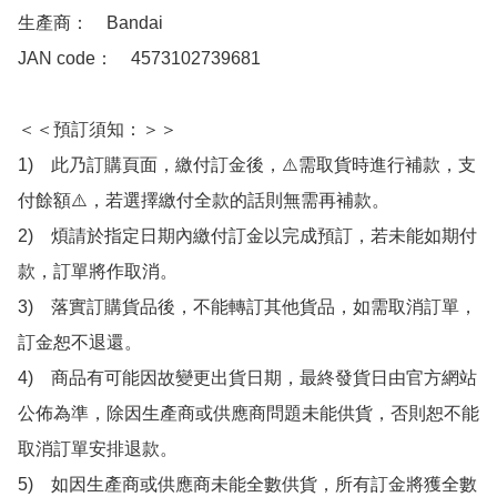
生產商：　Bandai

JAN code：　4573102739681 

＜＜預訂須知：＞＞

1)　此乃訂購頁面，繳付訂金後，⚠️需取貨時進行補款，支
付餘額⚠️，若選擇繳付全款的話則無需再補款。

2)　煩請於指定日期內繳付訂金以完成預訂，若未能如期付
款，訂單將作取消。

3)　落實訂購貨品後，不能轉訂其他貨品，如需取消訂單，
訂金恕不退還。

4)　商品有可能因故變更出貨日期，最終發貨日由官方網站
公佈為準，除因生產商或供應商問題未能供貨，否則恕不能
取消訂單安排退款。

5)　如因生產商或供應商未能全數供貨，所有訂金將獲全數