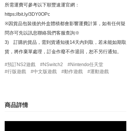
所需運費可參考以下順豐速運官網：

https://bit.ly/3DY0OPc

※因貨品包裝後的外盒體積都會影響運費計算，如有任何疑
問亦可先以訊息聯絡我們客服查詢※

3)　訂購的貨品，需到貨通知後14天內到取，若未能如期取
貨，將作棄單處理，訂金作廢不作退回，恕不另行通知。
預訂NS2遊戲
NSwitch2
Nintendo任天堂
行版遊戲
中文版遊戲
動作遊戲
運動遊戲
商品詳情