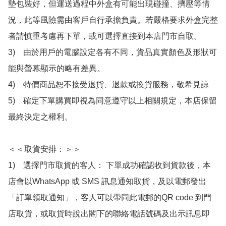
墊包裝好，但運送過程中外盒有可能出現碰撞、擠壓等情
況，此等風險需由客戶自行承擔負責。若嚴格要求外盒完整
者請慎重考慮再下單，或可選擇直接到本店門市自取。

3)　由於用戶的電腦設定各有不同，貨品真實顏色及形狀可
能與螢幕顯示的略有差異。

4)　特價商品恕不接受退貨、退款或換貨服務，敬希見諒

5)　確定下單購買即視為同意遵守以上相關規定，本店保留
最終決定之權利。

＜＜取貨安排：＞＞

1)　選擇門市取貨的客人： 下單成功確認收到貨款後，本
店會以WhatsApp 或 SMS 訊息通知取貨，及以電郵發出
「訂單領取通知」，客人可以帶同此電郵的QR code 到門
店取貨，或取貨時說出閣下的聯絡電話號碼及出示訊息即