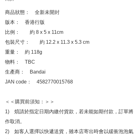
商品狀態：　全新未開封

版本：　香港行版  

比例：　	約 8 x 5 x 11cm

包裝尺寸：　	約 12.2 x 11.3 x 5.3 cm

重量：　約 118g

物料：　TBC

生產商：　Bandai 

JAN code：　4582770015768 

＜＜購買前須知：＞＞

1)　煩請於指定日期內繳付貨款，若未能如期付款，訂單將
作取消。

2)　如客人選擇以快遞送貨，雖本店寄出時會以緩衝泡泡氣