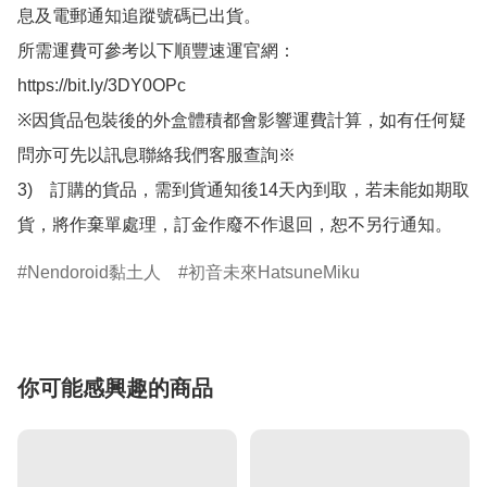
息及電郵通知追蹤號碼已出貨。

所需運費可參考以下順豐速運官網：

https://bit.ly/3DY0OPc

※因貨品包裝後的外盒體積都會影響運費計算，如有任何疑
問亦可先以訊息聯絡我們客服查詢※

3)　訂購的貨品，需到貨通知後14天內到取，若未能如期取
貨，將作棄單處理，訂金作廢不作退回，恕不另行通知。
Nendoroid黏土人
初音未來HatsuneMiku
你可能感興趣的商品