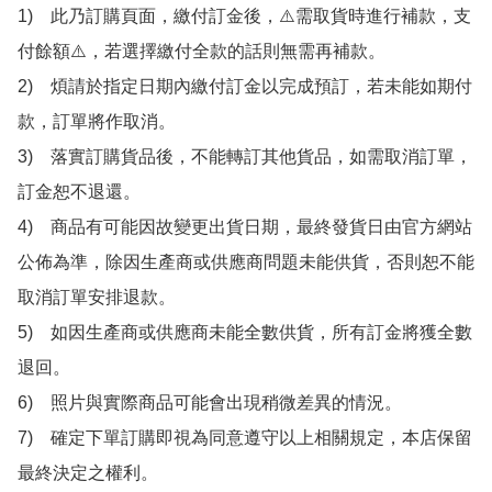
1)　此乃訂購頁面，繳付訂金後，⚠️需取貨時進行補款，支
付餘額⚠️，若選擇繳付全款的話則無需再補款。

2)　煩請於指定日期內繳付訂金以完成預訂，若未能如期付
款，訂單將作取消。

3)　落實訂購貨品後，不能轉訂其他貨品，如需取消訂單，
訂金恕不退還。

4)　商品有可能因故變更出貨日期，最終發貨日由官方網站
公佈為準，除因生產商或供應商問題未能供貨，否則恕不能
取消訂單安排退款。

5)　如因生產商或供應商未能全數供貨，所有訂金將獲全數
退回。

6)　照片與實際商品可能會出現稍微差異的情況。

7)　確定下單訂購即視為同意遵守以上相關規定，本店保留
最終決定之權利。
