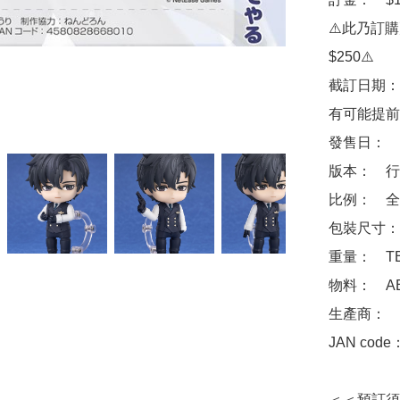
⚠️此乃訂
$250⚠️

截訂日期：
有可能提前
發售日：　2
版本：　行
比例：　全高
包裝尺寸：　
重量：　TB
物料：　ABS 
生產商：　Goo
JAN code
＜＜預訂須