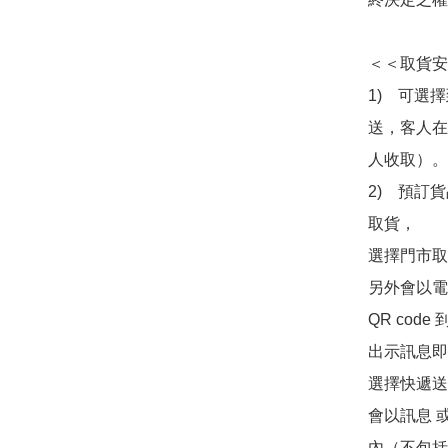
＜＜取貨安
1)　可選
送，客人在
人收取）。

2)　預訂貨
取貨，

選擇門市取
另外會以電
QR co
出示訊息即可
選擇快遞送
會以訊息 
內（不包括