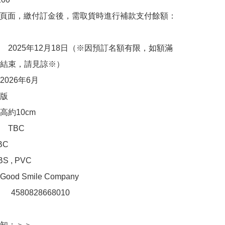
購頁面，繳付訂金後，需取貨時進行補款支付餘額：
　2025年12月18日（※因預訂名額有限，如額滿
結束，請見諒※）

026年6月

版

約10cm

TBC

C

, PVC 

d Smile Company

：　4580828668010

知：＞＞
