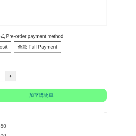
re-order payment method
sit
全款 Full Payment
+
加至購物車
−
0

00　
