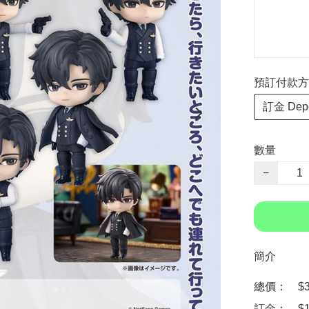
預訂付款方式 P
訂金 Depo
數量
−
簡介
總價：　$35
訂金：　$1