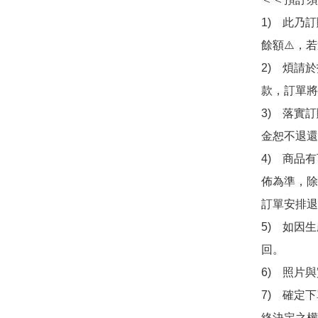
1)　此乃
餘額⚠️，
2)　煩請
款，訂單將
3)　落實
金恕不退還
4)　商品
佈為準，除
訂單安排退
5)　如因
回。

6)　照片
7)　確定
終決定之權