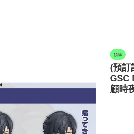
預購
(預訂訂
GSC 
顧時夜 