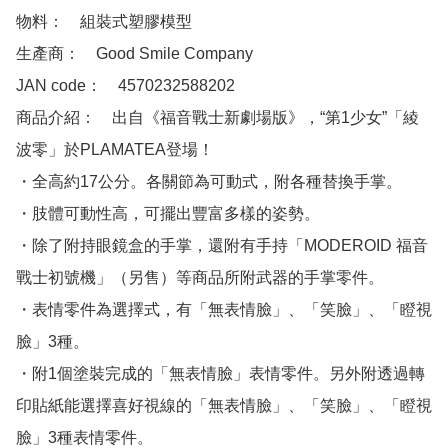
物料：　組裝式塑膠模型

生產商：　Good Smile Company

JAN code：　4570232588202

商品介紹：　出自《福音戰士新劇場版》，“第1少女”「綾
波零」於PLAMATEA登場！

・全高約17公分。各關節為可動式，附各種替換手掌。

・肢體可動性高，可擺出豐富多樣的姿勢。

・除了附持眼鏡盒的手掌，還附有手持「MODEROID 福音
戰士初號機」（另售）等商品所附武器的手掌零件。

・表情零件為選擇式，有「無表情臉」、「笑臉」、「瞪視
臉」3種。

・附1個塗裝完成的「無表情臉」表情零件。另外附透過轉
印貼紙能選擇喜好視線的「無表情臉」、「笑臉」、「瞪視
臉」3種表情零件。
