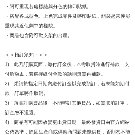
・附可重現各處標誌與分色的轉印貼紙。

・搭配各成型色、上色完成零件及轉印貼紙，組裝起來便能
重現其近似劇中的樣貌。

・商品包含附可動支架的台座。

＜＜預訂須知：＞＞

1)　此乃訂購頁面，繳付訂金後，⚠️需取貨時進行補款，支
付餘額⚠️，若選擇繳付全款的話則無需再補款。

2)　煩請於指定日期內繳付訂金以完成預訂，若未能如期付
款，訂單將作取消。

3)　落實訂購貨品後，不能轉訂其他貨品，如需取消訂單，
訂金恕不退還。

4)　商品有可能因故變更出貨日期，最終發貨日由官方網站
公佈為準，除因生產商或供應商問題未能供貨，否則恕不能