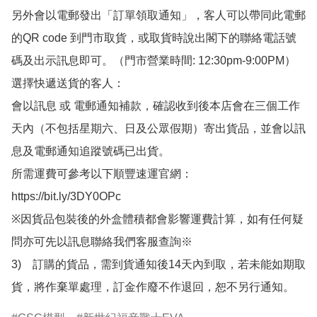
另外會以電郵發出「訂單領取通知」，客人可以帶同此電郵
的QR code 到門市取貨，或取貨時說出閣下的聯絡電話號
碼及出示訊息即可。（門市營業時間: 12:30pm-9:00PM）

選擇快遞送貨的客人：

會以訊息 或 電郵通知補款，確認收到後本店會在三個工作
天內（不包括星期六、日及公眾假期）寄出貨品，並會以訊
息及電郵通知追蹤號碼已出貨。

所需運費可參考以下順豐速運官網：

https://bit.ly/3DY0OPc

※因貨品包裝後的外盒體積都會影響運費計算，如有任何疑
問亦可先以訊息聯絡我們客服查詢※

3)　訂購的貨品，需到貨通知後14天內到取，若未能如期取
貨，將作棄單處理，訂金作廢不作退回，恕不另行通知。