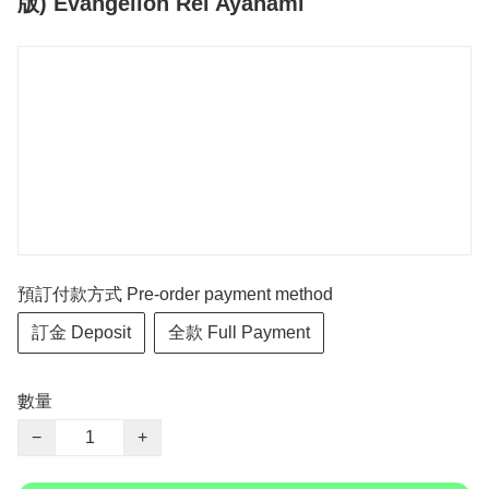
版) Evangelion Rei Ayanami
預訂付款方式 Pre-order payment method
訂金 Deposit
全款 Full Payment
數量
−
+