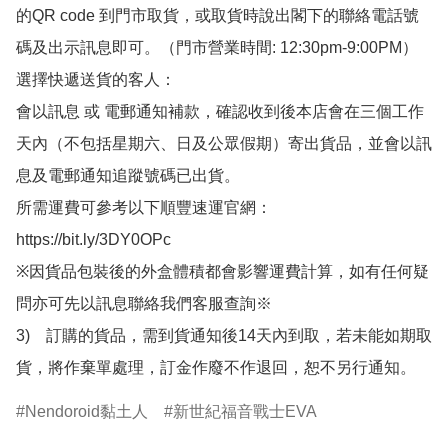
的QR code 到門市取貨，或取貨時說出閣下的聯絡電話號
碼及出示訊息即可。（門市營業時間: 12:30pm-9:00PM）

選擇快遞送貨的客人：

會以訊息 或 電郵通知補款，確認收到後本店會在三個工作
天內（不包括星期六、日及公眾假期）寄出貨品，並會以訊
息及電郵通知追蹤號碼已出貨。

所需運費可參考以下順豐速運官網：

https://bit.ly/3DY0OPc

※因貨品包裝後的外盒體積都會影響運費計算，如有任何疑
問亦可先以訊息聯絡我們客服查詢※

3)　訂購的貨品，需到貨通知後14天內到取，若未能如期取
貨，將作棄單處理，訂金作廢不作退回，恕不另行通知。
Nendoroid黏土人
新世紀福音戰士EVA