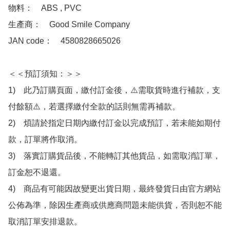
物料：　ABS , PVC

生產商：　Good Smile Company

JAN code：　4580828665026

＜＜預訂須知：＞＞

1)　此乃訂購頁面，繳付訂金後，⚠️需取貨時進行補款，支
付餘額⚠️，若選擇繳付全款的話則無需再補款。

2)　煩請於指定日期內繳付訂金以完成預訂，若未能如期付
款，訂單將作取消。

3)　落實訂購貨品後，不能轉訂其他貨品，如需取消訂單，
訂金恕不退還。

4)　商品有可能因故變更出貨日期，最終發貨日由官方網站
公佈為準，除因生產商或供應商問題未能供貨，否則恕不能
取消訂單安排退款。
