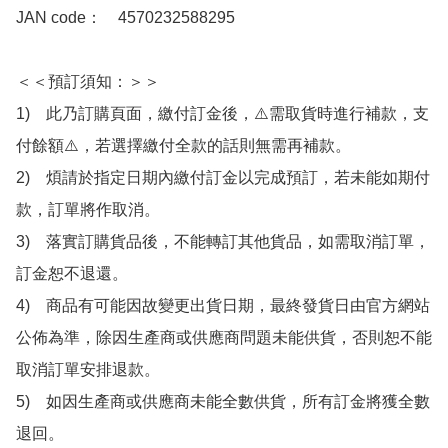
JAN code：　4570232588295

＜＜預訂須知：＞＞

1)　此乃訂購頁面，繳付訂金後，⚠️需取貨時進行補款，支
付餘額⚠️，若選擇繳付全款的話則無需再補款。

2)　煩請於指定日期內繳付訂金以完成預訂，若未能如期付
款，訂單將作取消。

3)　落實訂購貨品後，不能轉訂其他貨品，如需取消訂單，
訂金恕不退還。

4)　商品有可能因故變更出貨日期，最終發貨日由官方網站
公佈為準，除因生產商或供應商問題未能供貨，否則恕不能
取消訂單安排退款。

5)　如因生產商或供應商未能全數供貨，所有訂金將獲全數
退回。
