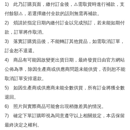
1)　此乃訂購頁面，繳付訂金後，⚠️需取貨時進行補款，支
付餘額⚠️，若選擇繳付全款的話則無需再補款。

2)　煩請於指定日期內繳付訂金以完成預訂，若未能如期付
款，訂單將作取消。

3)　落實訂購貨品後，不能轉訂其他貨品，如需取消訂單，
訂金恕不退還。

4)　商品有可能因故變更出貨日期，最終發貨日由官方網站
公佈為準，除因生產商或供應商問題未能供貨，否則恕不能
取消訂單安排退款。

5)　如因生產商或供應商未能全數供貨，所有訂金將獲全數
退回。

6)　照片與實際商品可能會出現稍微差異的情況。

7)　確定下單訂購即視為同意遵守以上相關規定，本店保留
最終決定之權利。
