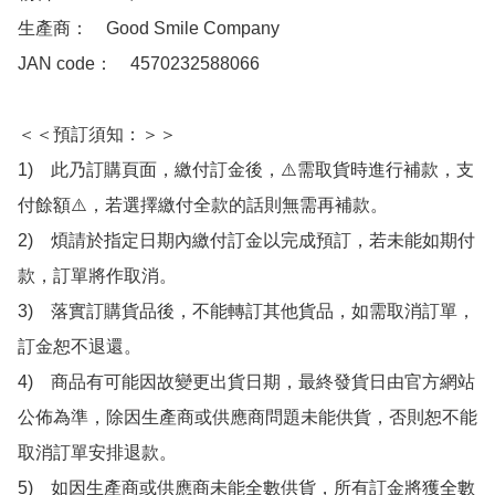
生產商：　Good Smile Company

JAN code：　4570232588066

＜＜預訂須知：＞＞

1)　此乃訂購頁面，繳付訂金後，⚠️需取貨時進行補款，支
付餘額⚠️，若選擇繳付全款的話則無需再補款。

2)　煩請於指定日期內繳付訂金以完成預訂，若未能如期付
款，訂單將作取消。

3)　落實訂購貨品後，不能轉訂其他貨品，如需取消訂單，
訂金恕不退還。

4)　商品有可能因故變更出貨日期，最終發貨日由官方網站
公佈為準，除因生產商或供應商問題未能供貨，否則恕不能
取消訂單安排退款。

5)　如因生產商或供應商未能全數供貨，所有訂金將獲全數