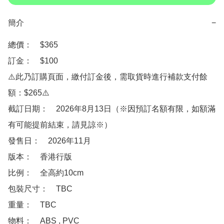
簡介
−
總價：　$365

訂金：　$100　

⚠️此乃訂購頁面，繳付訂金後，需取貨時進行補款支付餘
額：$265⚠️

截訂日期：　2026年8月13日（※因預訂名額有限，如額滿
有可能提前結束，請見諒※）

發售日：　2026年11月

版本：　香港行版

比例：　全高約10cm

包裝尺寸：　TBC

重量：　TBC

物料：　ABS , PVC 
