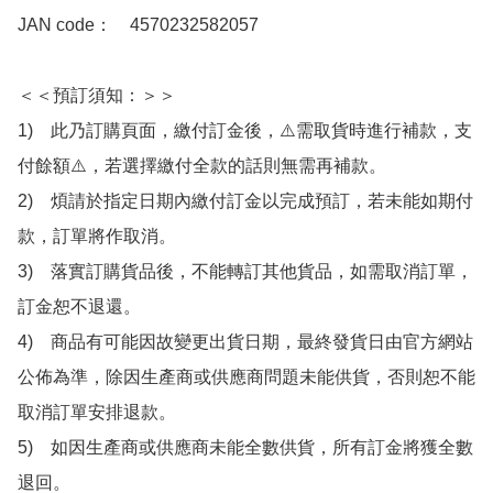
JAN code：　4570232582057

＜＜預訂須知：＞＞

1)　此乃訂購頁面，繳付訂金後，⚠️需取貨時進行補款，支
付餘額⚠️，若選擇繳付全款的話則無需再補款。

2)　煩請於指定日期內繳付訂金以完成預訂，若未能如期付
款，訂單將作取消。

3)　落實訂購貨品後，不能轉訂其他貨品，如需取消訂單，
訂金恕不退還。

4)　商品有可能因故變更出貨日期，最終發貨日由官方網站
公佈為準，除因生產商或供應商問題未能供貨，否則恕不能
取消訂單安排退款。

5)　如因生產商或供應商未能全數供貨，所有訂金將獲全數
退回。
