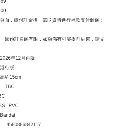
9

0

購頁面，繳付訂金後，需取貨時進行補款支付餘額：
　因預訂名額有限，如額滿有可能提前結束，請見
026年12月再版

港行版

約15cm

TBC

C

 , PVC

ndai

　4580886842117 
