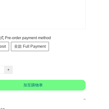
re-order payment method
sit
全款 Full Payment
+
加至購物車
−