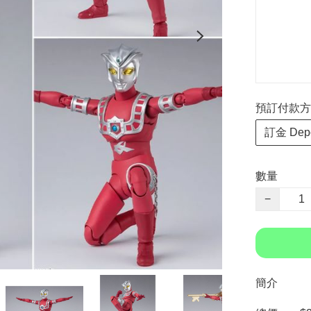
預訂付款方式 P
訂金 Depo
數量
−
簡介