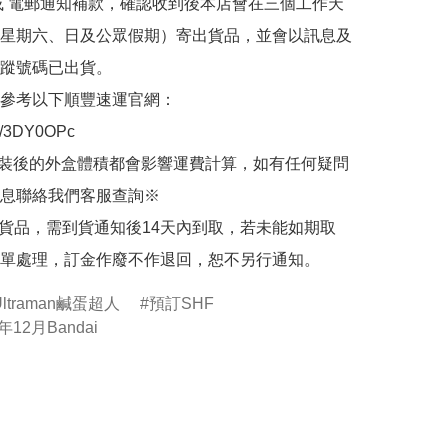
或 電郵通知補款，確認收到後本店會在三個工作天
星期六、日及公眾假期）寄出貨品，並會以訊息及
蹤號碼已出貨。

參考以下順豐速運官網：

.ly/3DY0OPc

裝後的外盒體積都會影響運費計算，如有任何疑問
息聯絡我們客服查詢※

的貨品，需到貨通知後14天內到取，若未能如期取
單處理，訂金作廢不作退回，恕不另行通知。
Ultraman鹹蛋超人
預訂SHF
年12月Bandai