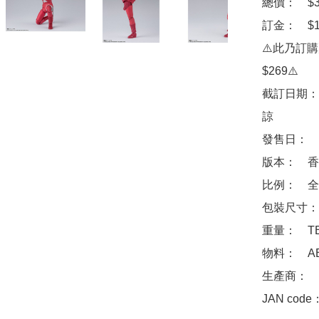
總價：　$36
訂金：　$10
⚠️此乃訂
$269⚠️

截訂日期：
諒

發售日：　2
版本：　香
比例：　全高
包裝尺寸：　
重量：　TB
物料：　ABS
生產商：　Ba
JAN code：