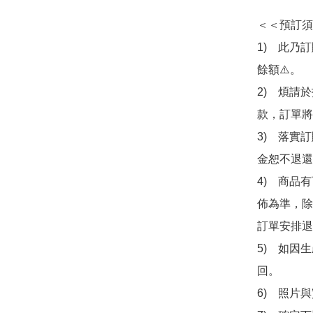
＜＜預訂須
1)　此乃
餘額⚠️。

2)　煩請
款，訂單將
3)　落實
金恕不退還
4)　商品
佈為準，除
訂單安排退
5)　如因
回。

6)　照片