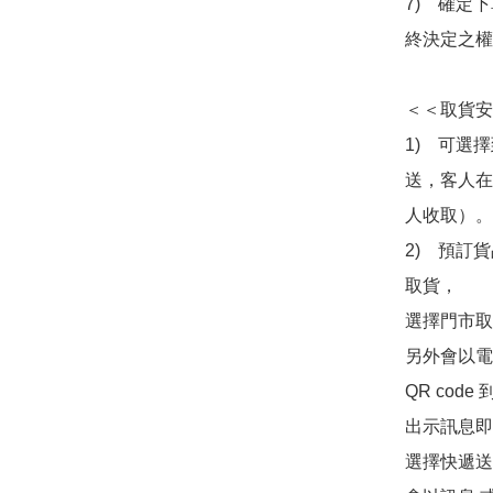
7)　確定
終決定之權
＜＜取貨安
1)　可選
送，客人在
人收取）。

2)　預訂貨
取貨，

選擇門市取
另外會以電
QR co
出示訊息即可
選擇快遞送