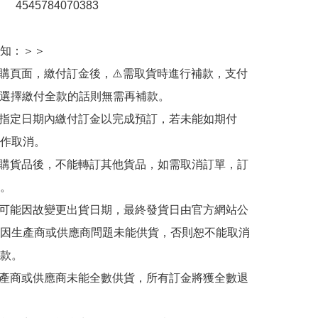
：　4545784070383

知：＞＞

訂購頁面，繳付訂金後，⚠️需取貨時進行補款，支付
若選擇繳付全款的話則無需再補款。

於指定日期內繳付訂金以完成預訂，若未能如期付
作取消。

訂購貨品後，不能轉訂其他貨品，如需取消訂單，訂
。

有可能因故變更出貨日期，最終發貨日由官方網站公
因生產商或供應商問題未能供貨，否則恕不能取消
款。

生產商或供應商未能全數供貨，所有訂金將獲全數退