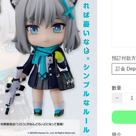
預訂付款方式 P
訂金 Depo
數量
−
簡介