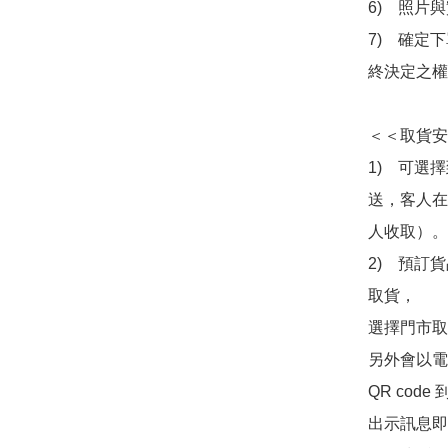
6)　照片
7)　確定
終決定之權
＜＜取貨安
1)　可選
送，客人在
人收取）。

2)　預訂貨
取貨，

選擇門市取
另外會以電
QR co
出示訊息即可