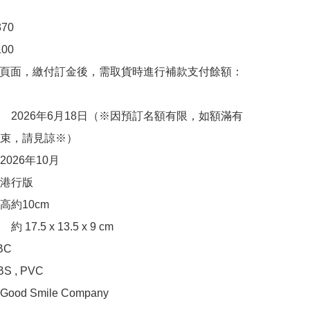
0

0

購頁面，繳付訂金後，需取貨時進行補款支付餘額：
　2026年6月18日（※因預訂名額有限，如額滿有
束，請見諒※）

026年10月

港行版

約10cm

17.5 x 13.5 x 9 cm

C

, PVC 

d Smile Company
