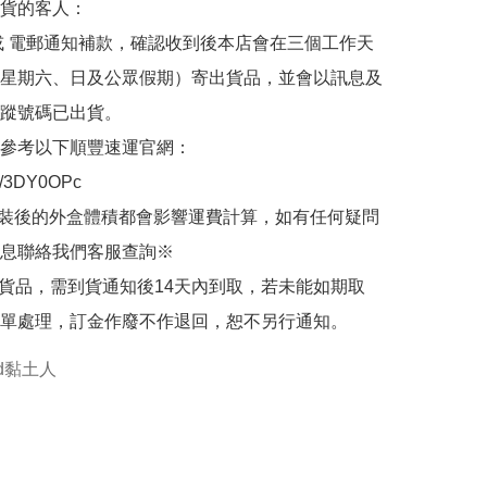
貨的客人：

或 電郵通知補款，確認收到後本店會在三個工作天
星期六、日及公眾假期）寄出貨品，並會以訊息及
蹤號碼已出貨。

參考以下順豐速運官網：

.ly/3DY0OPc

裝後的外盒體積都會影響運費計算，如有任何疑問
息聯絡我們客服查詢※

的貨品，需到貨通知後14天內到取，若未能如期取
單處理，訂金作廢不作退回，恕不另行通知。
oid黏土人