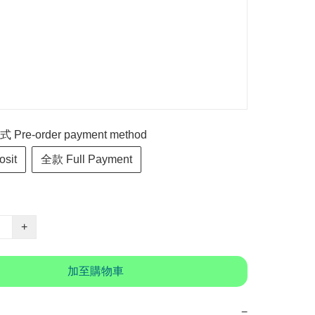
re-order payment method
sit
全款 Full Payment
+
加至購物車
−