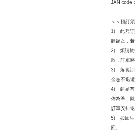
JAN code
＜＜預訂須
1)　此乃
餘額⚠️，
2)　煩請
款，訂單將
3)　落實
金恕不退還
4)　商品
佈為準，除
訂單安排退
5)　如因
回。
