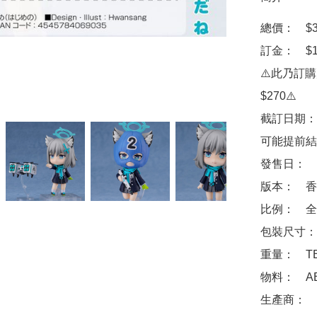
總價：　$37
訂金：　$10
⚠️此乃訂
$270⚠️

截訂日期：
可能提前結
發售日：　2
版本：　香
比例：　全高
包裝尺寸：　約 
重量：　TB
物料：　ABS 
生產商：　Goo