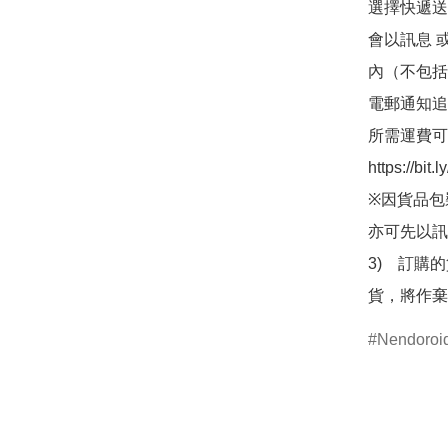
選擇快遞送
會以訊息 
內（不包括
電郵通知追
所需運費可
https://bit
※因貨品包
亦可先以訊
3)　訂購
貨，將作棄
Nendor