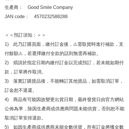
生產商：　Good Smile Company

JAN code：　4570232588288

＜＜預訂須知：＞＞

1)　此乃訂購頁面，繳付訂金後，⚠️需取貨時進行補款，支
付餘額⚠️，若選擇繳付全款的話則無需再補款。

2)　煩請於指定日期內繳付訂金以完成預訂，若未能如期付
款，訂單將作取消。

3)　落實訂購貨品後，不能轉訂其他貨品，如需取消訂單，
訂金恕不退還。

4)　商品有可能因故變更出貨日期，最終發貨日由官方網站
公佈為準，除因生產商或供應商問題未能供貨，否則恕不能
取消訂單安排退款。

5)　如因生產商或供應商未能全數供貨，所有訂金將獲全數