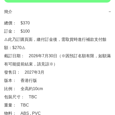
簡介
−
總價：　$370

訂金：　$100　

⚠️此乃訂購頁面，繳付訂金後，需取貨時進行補款支付餘
額：$270⚠️

截訂日期：　2026年7月30日（※因預訂名額有限，如額滿
有可能提前結束，請見諒※）

發售日：　2027年3月

版本：　香港行版

比例：　全高約10cm

包裝尺寸：　TBC

重量：　TBC

物料：　ABS , PVC 
