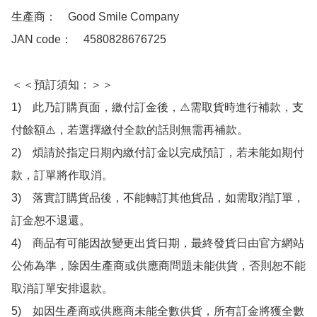
生產商：　Good Smile Company

JAN code：　4580828676725

＜＜預訂須知：＞＞

1)　此乃訂購頁面，繳付訂金後，⚠️需取貨時進行補款，支
付餘額⚠️，若選擇繳付全款的話則無需再補款。

2)　煩請於指定日期內繳付訂金以完成預訂，若未能如期付
款，訂單將作取消。

3)　落實訂購貨品後，不能轉訂其他貨品，如需取消訂單，
訂金恕不退還。

4)　商品有可能因故變更出貨日期，最終發貨日由官方網站
公佈為準，除因生產商或供應商問題未能供貨，否則恕不能
取消訂單安排退款。

5)　如因生產商或供應商未能全數供貨，所有訂金將獲全數