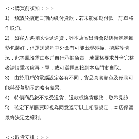
＜＜購買前須知：＞＞

1)　煩請於指定日期內繳付貨款，若未能如期付款，訂單將
作取消。

2)　如客人選擇以快遞送貨，雖本店寄出時會以緩衝泡泡氣
墊包裝好，但運送過程中外盒有可能出現碰撞、擠壓等情
況，此等風險需由客戶自行承擔負責。若嚴格要求外盒完整
者請慎重考慮再下單，或可選擇直接到本店門市自取。

3)　由於用戶的電腦設定各有不同，貨品真實顏色及形狀可
能與螢幕顯示的略有差異。

4)　特價商品恕不接受退貨、退款或換貨服務，敬希見諒

5)　確定下單購買即視為同意遵守以上相關規定，本店保留
最終決定之權利。

＜＜取貨安排：＞＞
