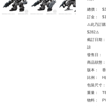
總價：　$38
訂金：　$10
⚠️此乃訂
$282⚠️

截訂日期：
諒

發售日：　2
商品狀態：
版本：　香
比例：　H約6
包裝尺寸：　
重量：　TB
物料：　PV