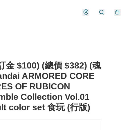
金 $100) (總價 $382) (魂
andai ARMORED CORE
IRES OF RUBICON
ble Collection Vol.01
lt color set 食玩 (行版)