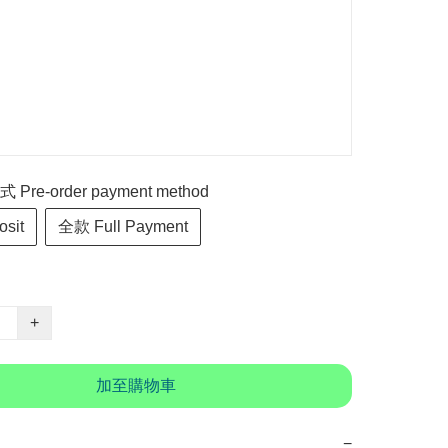
re-order payment method
sit
全款 Full Payment
+
加至購物車
−