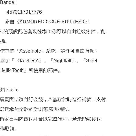
ndai

：　4570117917776

自《ARMORED CORE VI FIRES OF 
ON》的預設配色套裝登場！你可以自由組裝零件，創
機。

作中的「Assemble」系統，零件可自由替換！

「LOADER 4」、「Nightfall」、「Steel 
Milk Tooth」所使用的部件。

知：＞＞

訂購頁面，繳付訂金後，⚠️需取貨時進行補款，支付
若選擇繳付全款的話則無需再補款。

於指定日期內繳付訂金以完成預訂，若未能如期付
作取消。
