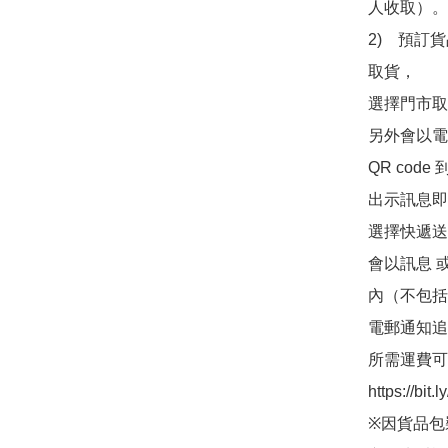
人收取）。

2)　預訂貨
取貨，

選擇門市取
另外會以電
QR co
出示訊息即可
選擇快遞送
會以訊息 
內（不包括
電郵通知追
所需運費可
https://bit
※因貨品包