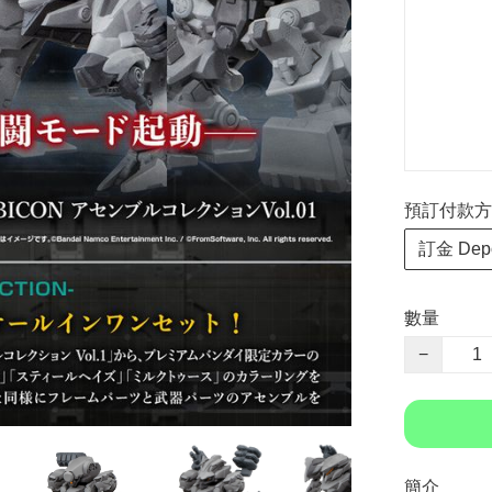
預訂付款方式 P
訂金 Depo
數量
−
簡介