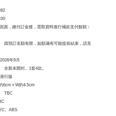
2

0

購頁面，繳付訂金後，需取貨時進行補款支付餘額：
　因預訂名額有限，如額滿有可能提前結束，請見
026年9月

　全新未開封。1套4款。

港行版

cm × W約4.5cm

TBC

C

C、ABS
