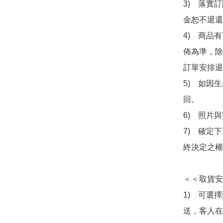
3)　落實
金恕不退還
4)　商品
佈為準，除
訂單安排退
5)　如因
回。

6)　照片
7)　確定
終決定之權
＜＜取貨安
1)　可選
送，客人在