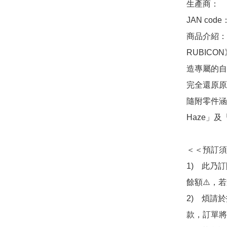
生產商：　Ba
JAN code
商品介紹：　來
RUBIC
造專屬的自
完全還原原
隨附零件涵蓋了
Haze」及「
＜＜預訂須
1)　此乃
餘額⚠️，
2)　煩請
款，訂單將