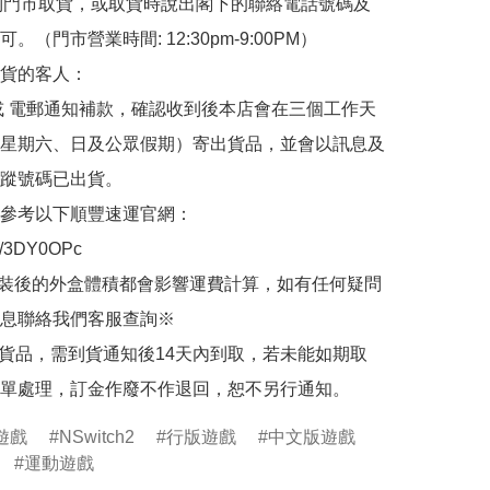
de 到門市取貨，或取貨時說出閣下的聯絡電話號碼及
。（門市營業時間: 12:30pm-9:00PM）

貨的客人：

或 電郵通知補款，確認收到後本店會在三個工作天
星期六、日及公眾假期）寄出貨品，並會以訊息及
蹤號碼已出貨。

參考以下順豐速運官網：

.ly/3DY0OPc

裝後的外盒體積都會影響運費計算，如有任何疑問
息聯絡我們客服查詢※

的貨品，需到貨通知後14天內到取，若未能如期取
單處理，訂金作廢不作退回，恕不另行通知。
遊戲
NSwitch2
行版遊戲
中文版遊戲
運動遊戲