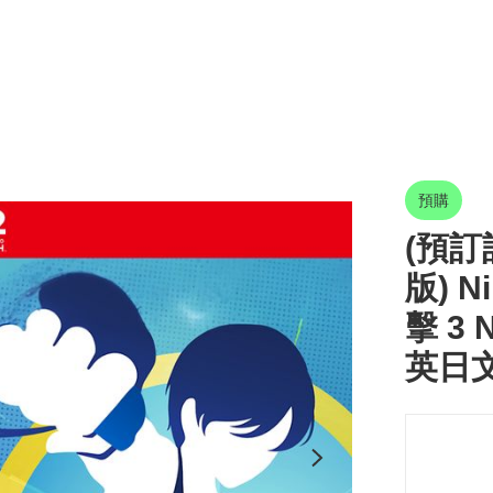
預購
(預訂訂
版) N
擊 3 N
英日文