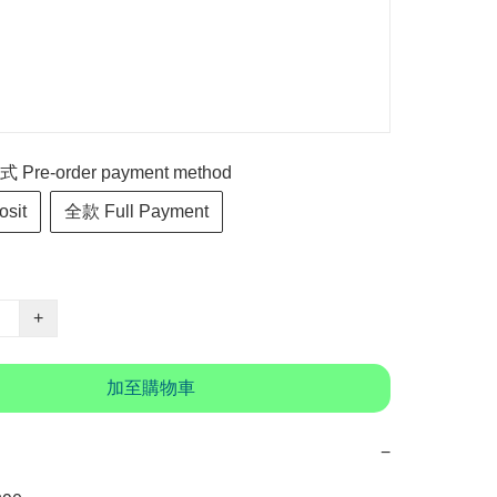
re-order payment method
sit
全款 Full Payment
+
加至購物車
−