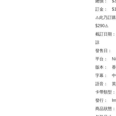
總價：　$39
訂金：　$10
⚠️此乃訂
$290⚠️

截訂日期：
諒

發售日：　2
平台：　Ninte
版本：　香
字幕：　中
語音：　英
卡帶類型：
發行：　Imagi
商品狀態：