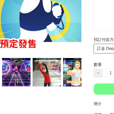
預訂付款方式 P
訂金 Depo
數量
−
簡介