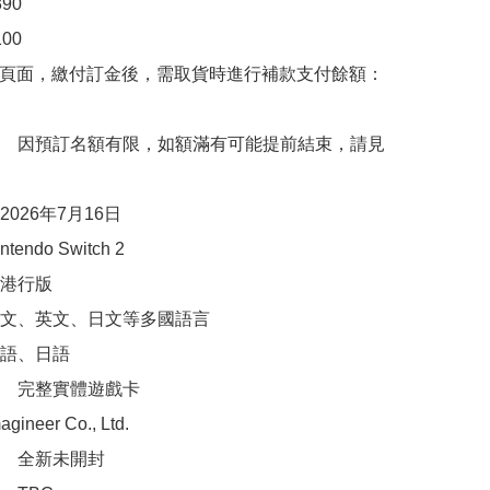
0

0

購頁面，繳付訂金後，需取貨時進行補款支付餘額：
　因預訂名額有限，如額滿有可能提前結束，請見
026年7月16日

ndo Switch 2

港行版

文、英文、日文等多國語言

語、日語

　完整實體遊戲卡

neer Co., Ltd.

　全新未開封
