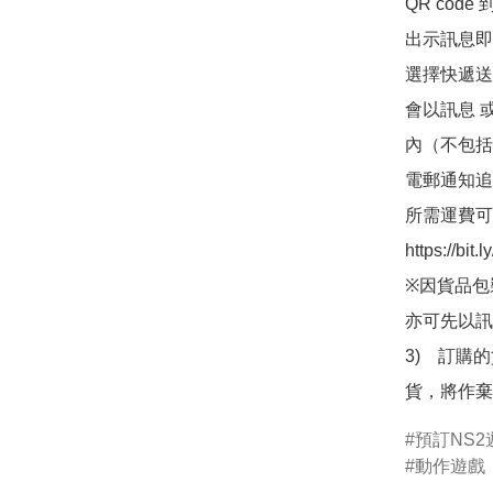
QR co
出示訊息即可
選擇快遞送
會以訊息 
內（不包括
電郵通知追
所需運費可
https://bit
※因貨品包
亦可先以訊
3)　訂購
貨，將作棄
預訂NS2
動作遊戲