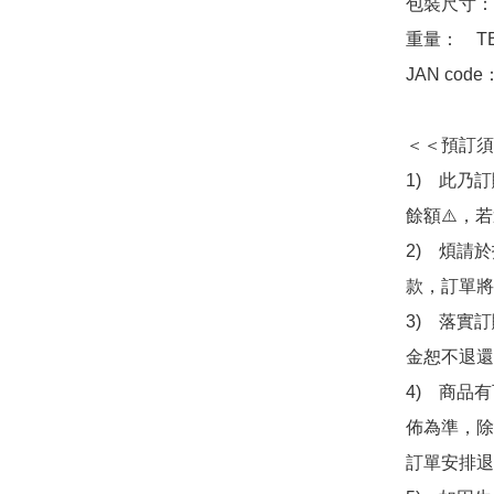
包裝尺寸：　
重量：　TB
JAN code
＜＜預訂須
1)　此乃
餘額⚠️，
2)　煩請
款，訂單將
3)　落實
金恕不退還
4)　商品
佈為準，除
訂單安排退