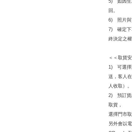
5)　如因
回。

6)　照片
7)　確定
終決定之權
＜＜取貨安
1)　可選
送，客人在
人收取）。

2)　預訂貨
取貨，

選擇門市取
另外會以電