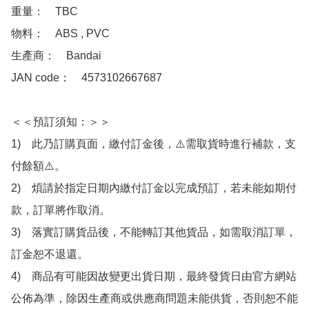
重量：　TBC

物料：　ABS , PVC

生產商：　Bandai

JAN code：　4573102667687 

＜＜預訂須知：＞＞

1)　此乃訂購頁面，繳付訂金後，⚠️需取貨時進行補款，支
付餘額⚠️。

2)　煩請於指定日期內繳付訂金以完成預訂，若未能如期付
款，訂單將作取消。

3)　落實訂購貨品後，不能轉訂其他貨品，如需取消訂單，
訂金恕不退還。

4)　商品有可能因故變更出貨日期，最終發貨日由官方網站
公佈為準，除因生產商或供應商問題未能供貨，否則恕不能