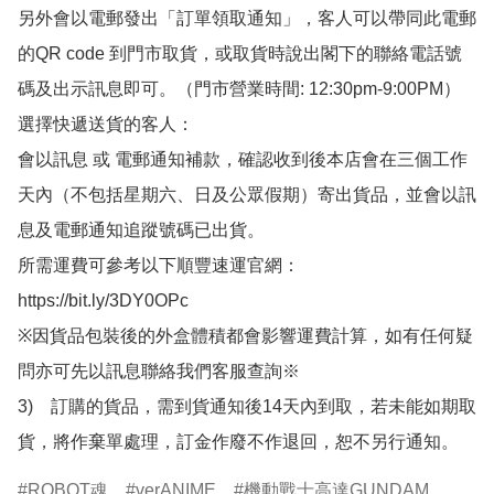
另外會以電郵發出「訂單領取通知」，客人可以帶同此電郵
的QR code 到門市取貨，或取貨時說出閣下的聯絡電話號
碼及出示訊息即可。（門市營業時間: 12:30pm-9:00PM）

選擇快遞送貨的客人：

會以訊息 或 電郵通知補款，確認收到後本店會在三個工作
天內（不包括星期六、日及公眾假期）寄出貨品，並會以訊
息及電郵通知追蹤號碼已出貨。

所需運費可參考以下順豐速運官網：

https://bit.ly/3DY0OPc

※因貨品包裝後的外盒體積都會影響運費計算，如有任何疑
問亦可先以訊息聯絡我們客服查詢※

3)　訂購的貨品，需到貨通知後14天內到取，若未能如期取
貨，將作棄單處理，訂金作廢不作退回，恕不另行通知。
ROBOT魂
verANIME
機動戰士高達GUNDAM