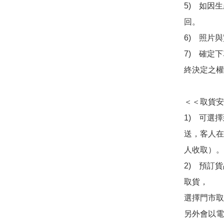
5)　如因
回。

6)　照片
7)　確定
終決定之權
＜＜取貨安
1)　可選
送，客人在
人收取）。

2)　預訂貨
取貨，

選擇門市取
另外會以電