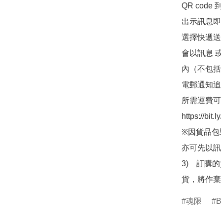
QR co
出示訊息即可
選擇快遞送
會以訊息 
內（不包括
電郵通知追
所需運費可
https://bit
※因貨品包
亦可先以訊
3)　訂購
貨，將作棄
魂限