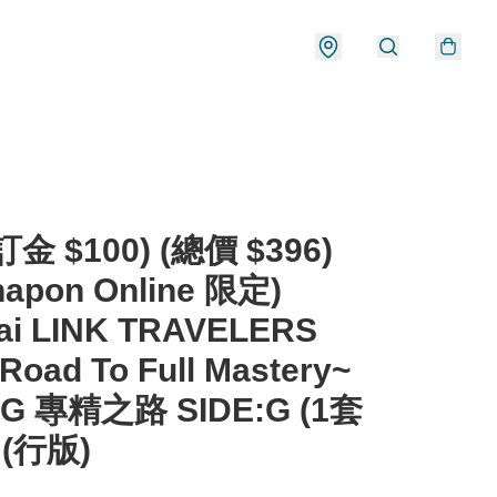
金 $100) (總價 $396)
hapon Online 限定)
ai LINK TRAVELERS
Road To Full Mastery~
:G 專精之路 SIDE:G (1套
 (行版)