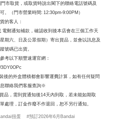
de 到門市取貨，或取貨時說出閣下的聯絡電話號碼及
。（門市營業時間: 12:30pm-9:00PM）

貨的客人：

或 電郵通知補款，確認收到後本店會在三個工作天
星期六、日及公眾假期）寄出貨品，並會以訊息及
蹤號碼已出貨。

參考以下順豐速運官網：

.ly/3DY0OPc

裝後的外盒體積都會影響運費計算，如有任何疑問
息聯絡我們客服查詢※

的貨品，需到貨通知後14天內到取，若未能如期取
單處理，訂金作廢不作退回，恕不另行通知。
Bandai扭蛋
預訂2026年6月Bandai