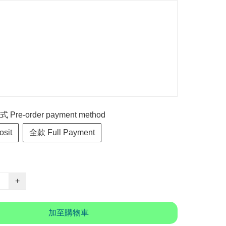
re-order payment method
sit
全款 Full Payment
+
加至購物車