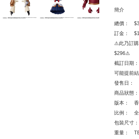
簡介
總價：　$39
訂金：　$10
⚠️此乃訂
$296⚠️

截訂日期：
可能提前結
發售日：　2
商品狀態：
版本：　香
比例：　全高
包裝尺寸：　
重量：　TB