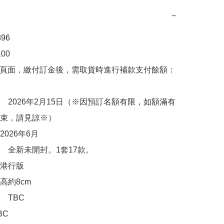
−
6

0

購頁面，繳付訂金後，需取貨時進行補款支付餘額：
　2026年2月15日（※因預訂名額有限，如額滿有
束，請見諒※）

026年6月

　全新未開封。1套17款。

港行版

約8cm

TBC

C
