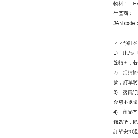
物料：　PVC
生產商：　Ba
JAN code：
＜＜預訂須
1)　此乃
餘額⚠️，
2)　煩請
款，訂單將
3)　落實
金恕不退還
4)　商品
佈為準，除
訂單安排退