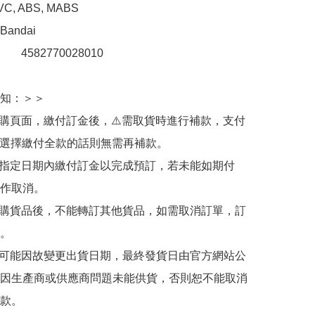
, ABS, MABS

ndai

　  4582770028010

知：＞＞

訂購頁面，繳付訂金後，⚠️需取貨時進行補款，支付
若選擇繳付全款的話則無需再補款。

於指定日期內繳付訂金以完成預訂，若未能如期付
作取消。

訂購貨品後，不能轉訂其他貨品，如需取消訂單，訂
。

有可能因故變更出貨日期，最終發貨日由官方網站公
因生產商或供應商問題未能供貨，否則恕不能取消
款。
