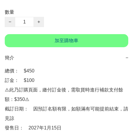
數量
−
+
加至購物車
簡介
−
總價：　$450

訂金：　$100

⚠️此乃訂購頁面，繳付訂金後，需取貨時進行補款支付餘
額：$350⚠️

截訂日期：　因預訂名額有限，如額滿有可能提前結束，請
見諒

發售日：　2027年1月15日
