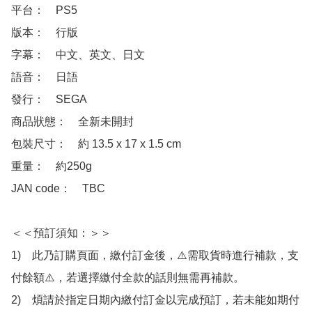
平台：　PS5

版本：　行版

字幕：　中文、英文、日文

語音：　日語

發行：　SEGA

商品狀態：　全新未開封

包裝尺寸：　約 13.5 x 17 x 1.5 cm

重量：　約250g

JAN code：　TBC

＜＜預訂須知：＞＞

1)　此乃訂購頁面，繳付訂金後，⚠️需取貨時進行補款，支
付餘額⚠️，若選擇繳付全款的話則無需再補款。

2)　煩請於指定日期內繳付訂金以完成預訂，若未能如期付