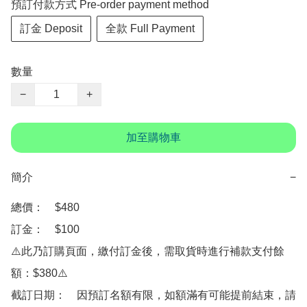
預訂付款方式 Pre-order payment method
訂金 Deposit
全款 Full Payment
數量
−
+
加至購物車
簡介
−
總價：　$480

訂金：　$100

⚠️此乃訂購頁面，繳付訂金後，需取貨時進行補款支付餘
額：$380⚠️

截訂日期：　因預訂名額有限，如額滿有可能提前結束，請