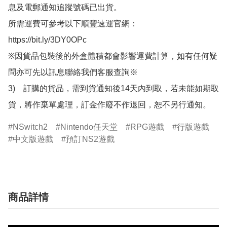
息及電郵通知追蹤號碼已出貨。

所需運費可參考以下順豐速運官網：

https://bit.ly/3DY0OPc

※因貨品包裝後的外盒體積都會影響運費計算，如有任何疑
問亦可先以訊息聯絡我們客服查詢※

3)　訂購的貨品，需到貨通知後14天內到取，若未能如期取
貨，將作棄單處理，訂金作廢不作退回，恕不另行通知。
NSwitch2
Nintendo任天堂
RPG遊戲
行版遊戲
中文版遊戲
預訂NS2遊戲
商品詳情