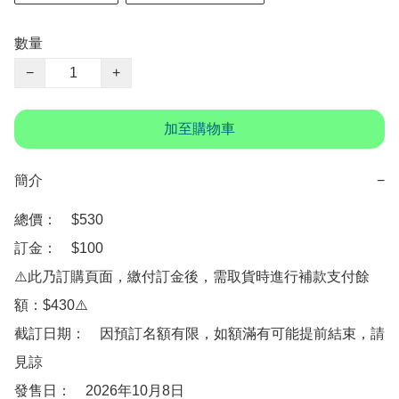
數量
−
+
加至購物車
簡介
−
總價：　$530

訂金：　$100

⚠️此乃訂購頁面，繳付訂金後，需取貨時進行補款支付餘
額：$430⚠️

截訂日期：　因預訂名額有限，如額滿有可能提前結束，請
見諒

發售日：　2026年10月8日
