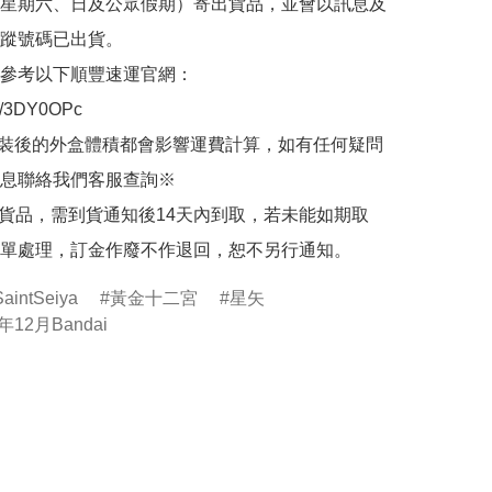
星期六、日及公眾假期）寄出貨品，並會以訊息及
蹤號碼已出貨。

參考以下順豐速運官網：

.ly/3DY0OPc

裝後的外盒體積都會影響運費計算，如有任何疑問
息聯絡我們客服查詢※

的貨品，需到貨通知後14天內到取，若未能如期取
單處理，訂金作廢不作退回，恕不另行通知。
ntSeiya
黃金十二宮
星矢
年12月Bandai