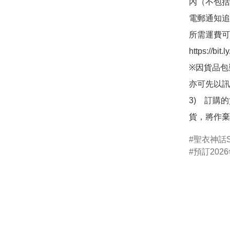
內（不包括
電郵通知追
所需運費可
https://bit
※因貨品包
亦可先以訊
3)　訂購
貨，將作棄
聖衣神話Sai
預訂2026