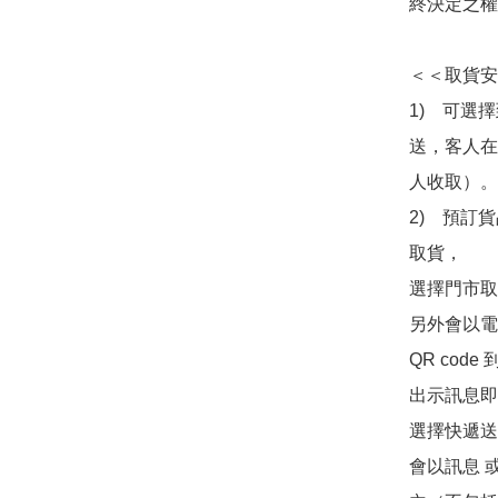
終決定之權
＜＜取貨安
1)　可選
送，客人在
人收取）。

2)　預訂貨
取貨，

選擇門市取
另外會以電
QR co
出示訊息即可
選擇快遞送
會以訊息 