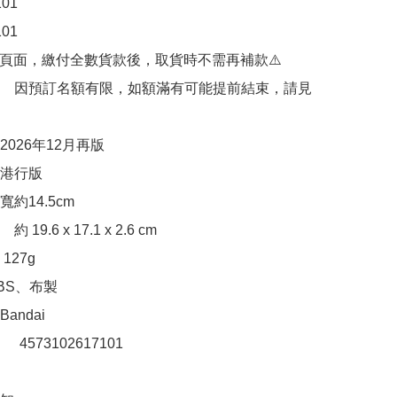
1

1

購頁面，繳付全數貨款後，取貨時不需再補款⚠️

　因預訂名額有限，如額滿有可能提前結束，請見
026年12月再版

港行版

約14.5cm

9.6 x 17.1 x 2.6 cm

27g

S、布製

ndai

：　4573102617101
