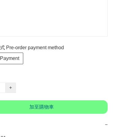
re-order payment method
 Payment
+
加至購物車
−