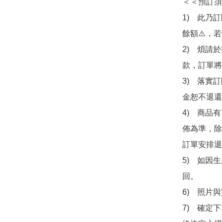
＜＜預訂須
1)　此乃
餘額⚠️，
2)　煩請
款，訂單將
3)　落實
金恕不退還
4)　商品
佈為準，除
訂單安排退
5)　如因
回。

6)　照片
7)　確定