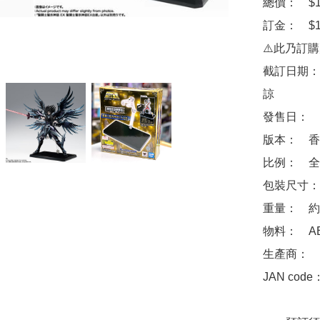
總價：　$10
訂金：　$10
⚠️此乃訂
截訂日期：
諒

發售日：　2
版本：　香
比例：　全寬
包裝尺寸：　約 1
重量：　約 1
物料：　AB
生產商：　Ba
JAN code