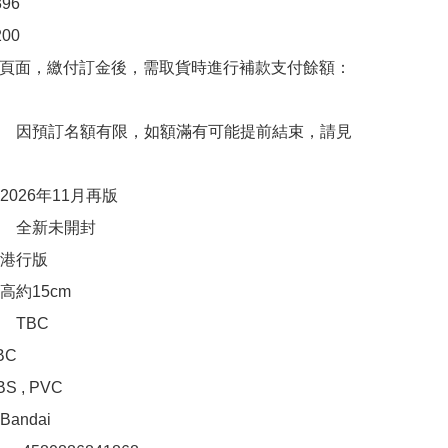
6

00　

購頁面，繳付訂金後，需取貨時進行補款支付餘額：
　因預訂名額有限，如額滿有可能提前結束，請見
026年11月再版

　全新未開封

港行版

約15cm

TBC

C

 , PVC

ndai
