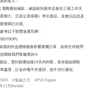
貨的客人：

或 電郵通知補款，確認收到後本店會在三個工作天
星期六、日及公眾假期）寄出貨品，並會以訊息及
蹤號碼已出貨。

參考以下順豐速運官網：

.ly/3DY0OPc

裝後的外盒體積都會影響運費計算，如有任何疑問
息聯絡我們客服查詢※

的貨品，需到貨通知後14天內到取，若未能如期取
單處理，訂金作廢不作退回，恕不另行通知。
ZERO
鬼滅之刃
PVCFigure
年11月Bandai