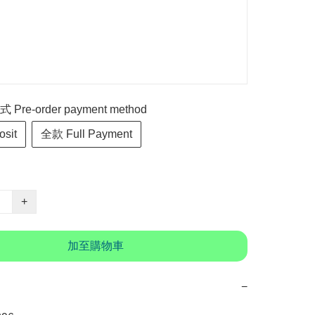
re-order payment method
sit
全款 Full Payment
+
加至購物車
−