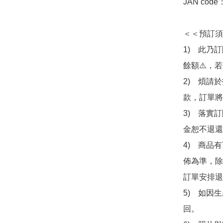
JAN code
＜＜預訂須
1)　此乃
餘額⚠️，
2)　煩請
款，訂單將
3)　落實
金恕不退還
4)　商品
佈為準，除
訂單安排退
5)　如因
回。
