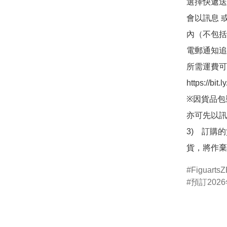
選擇快遞送
會以訊息 
內（不包括
電郵通知追
所需運費可
https://bit
※因貨品包
亦可先以訊
3)　訂購
貨，將作棄
Figuarts
預訂2026