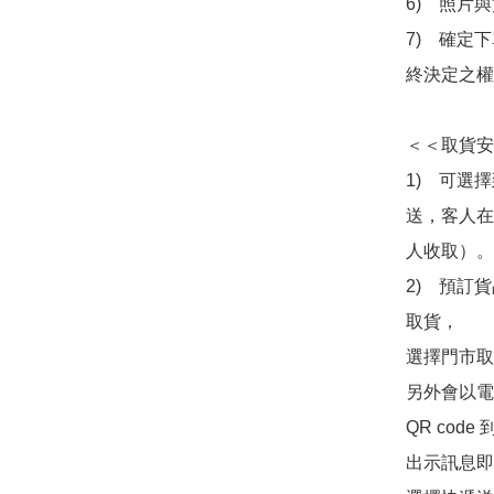
6)　照片
7)　確定
終決定之權
＜＜取貨安
1)　可選
送，客人在
人收取）。

2)　預訂貨
取貨，

選擇門市取
另外會以電
QR co
出示訊息即可