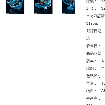
總價：　$39
訂金：　$2
⚠️此乃訂
$196⚠️

截訂日期：
諒

發售日：　2
商品狀態：
版本：　香
比例：　全高
包裝尺寸：　
重量：　TB
物料：　ABS
生產商：　Ba