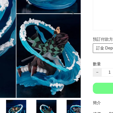
預訂付款方式 P
訂金 Depo
數量
−
簡介