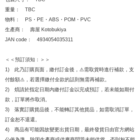
重量：　TBC

物料：　PS・PE・ABS・POM・PVC

生產商：　壽屋 Kotobukiya

JAN code：　4934054035311

＜＜預訂須知：＞＞

1)　此乃訂購頁面，繳付訂金後，⚠️需取貨時進行補款，支
付餘額⚠️，若選擇繳付全款的話則無需再補款。

2)　煩請於指定日期內繳付訂金以完成預訂，若未能如期付
款，訂單將作取消。

3)　落實訂購貨品後，不能轉訂其他貨品，如需取消訂單，
訂金恕不退還。

4)　商品有可能因故變更出貨日期，最終發貨日由官方網站
公佈為準，除因生產商或供應商問題未能供貨，否則恕不能