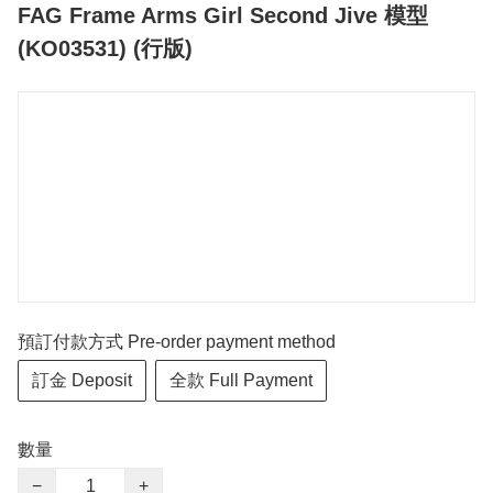
FAG Frame Arms Girl Second Jive 模型
(KO03531) (行版)
預訂付款方式 Pre-order payment method
訂金 Deposit
全款 Full Payment
數量
−
+