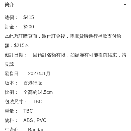
簡介
−
總價：　$415

訂金：　$200

⚠️此乃訂購頁面，繳付訂金後，需取貨時進行補款支付餘
額：$215⚠️

截訂日期：　因預訂名額有限，如額滿有可能提前結束，請
見諒

發售日：　2027年1月　

版本：　香港行版

比例：　全高約14.5cm

包裝尺寸：　TBC

重量：　TBC

物料：　ABS , PVC

生產商：　Bandai　
