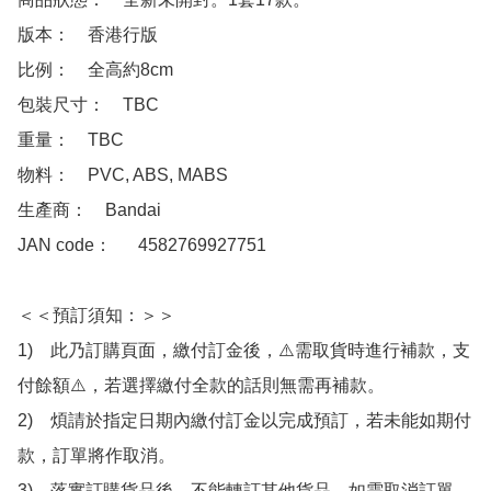
版本：　香港行版

比例：　全高約8cm

包裝尺寸：　TBC

重量：　TBC

物料：　PVC, ABS, MABS

生產商：　Bandai

JAN code：　  4582769927751

＜＜預訂須知：＞＞

1)　此乃訂購頁面，繳付訂金後，⚠️需取貨時進行補款，支
付餘額⚠️，若選擇繳付全款的話則無需再補款。

2)　煩請於指定日期內繳付訂金以完成預訂，若未能如期付
款，訂單將作取消。

3)　落實訂購貨品後，不能轉訂其他貨品，如需取消訂單，