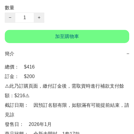
數量
−
+
加至購物車
簡介
−
總價：　$416

訂金：　$200

⚠️此乃訂購頁面，繳付訂金後，需取貨時進行補款支付餘
額：$216⚠️

截訂日期：　因預訂名額有限，如額滿有可能提前結束，請
見諒

發售日：　2026年1月

商品狀態：　全新未開封。1套17款。
