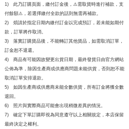
1)　此乃訂購頁面，繳付訂金後，⚠️需取貨時進行補款，支
付餘額⚠️，若選擇繳付全款的話則無需再補款。

2)　煩請於指定日期內繳付訂金以完成預訂，若未能如期付
款，訂單將作取消。

3)　落實訂購貨品後，不能轉訂其他貨品，如需取消訂單，
訂金恕不退還。

4)　商品有可能因故變更出貨日期，最終發貨日由官方網站
公佈為準，除因生產商或供應商問題未能供貨，否則恕不能
取消訂單安排退款。

5)　如因生產商或供應商未能全數供貨，所有訂金將獲全數
退回。

6)　照片與實際商品可能會出現稍微差異的情況。

7)　確定下單訂購即視為同意遵守以上相關規定，本店保留
最終決定之權利。
