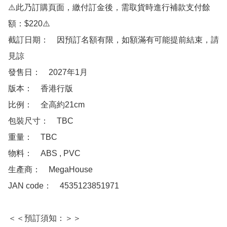
⚠️此乃訂購頁面，繳付訂金後，需取貨時進行補款支付餘
額：$220⚠️

截訂日期：　因預訂名額有限，如額滿有可能提前結束，請
見諒

發售日：　2027年1月

版本：　香港行版

比例：　全高約21cm

包裝尺寸：　TBC

重量：　TBC

物料：　ABS , PVC

生產商：　MegaHouse

JAN code：　4535123851971

＜＜預訂須知：＞＞
