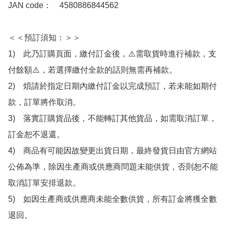
JAN code：　4580886844562

＜＜預訂須知：＞＞

1)　此乃訂購頁面，繳付訂金後，⚠️需取貨時進行補款，支
付餘額⚠️，若選擇繳付全款的話則無需再補款。

2)　煩請於指定日期內繳付訂金以完成預訂，若未能如期付
款，訂單將作取消。

3)　落實訂購貨品後，不能轉訂其他貨品，如需取消訂單，
訂金恕不退還。

4)　商品有可能因故變更出貨日期，最終發貨日由官方網站
公佈為準，除因生產商或供應商問題未能供貨，否則恕不能
取消訂單安排退款。

5)　如因生產商或供應商未能全數供貨，所有訂金將獲全數
退回。
