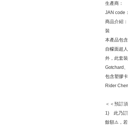
生產商：　Ba
JAN code
商品介紹：　
裝

本產品包含
自幪面超人系
外，此套裝
Gotcha
包含塑膠卡
Rider Ch
＜＜預訂須
1)　此乃
餘額⚠️，