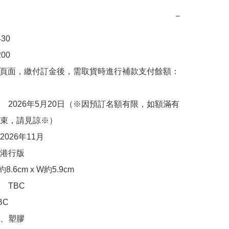
−
0 

0

購頁面，繳付訂金後，需取貨時進行補款支付餘額：
　2026年5月20日（※因預訂名額有限，如額滿有
束，請見諒※）

026年11月　

行版 

.6cm x W約5.9cm

TBC

C

、塑膠
