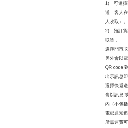
1)　可選
送，客人在
人收取）。

2)　預訂貨
取貨，

選擇門市取
另外會以電
QR co
出示訊息即可
選擇快遞送
會以訊息 
內（不包括
電郵通知追
所需運費可