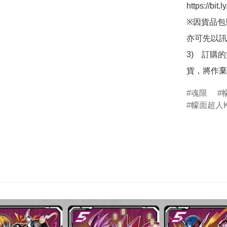
https://bit
※因貨品包
亦可先以訊
3)　訂購
貨，將作棄
魂限
幪面超人Ka