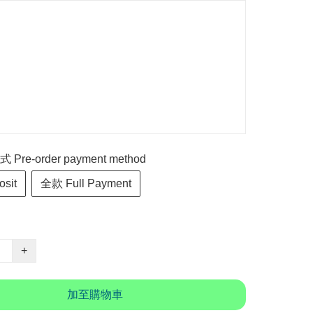
re-order payment method
sit
全款 Full Payment
+
加至購物車