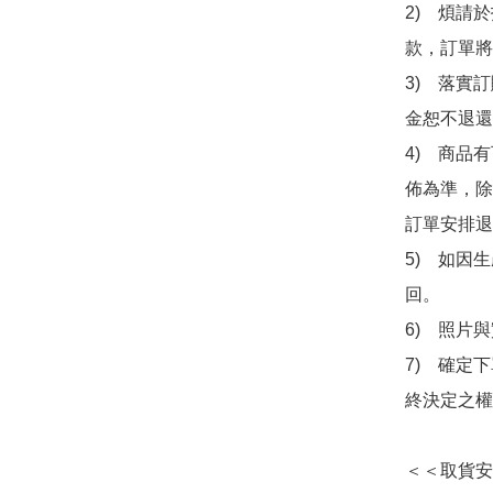
2)　煩請
款，訂單將
3)　落實
金恕不退還
4)　商品
佈為準，除
訂單安排退
5)　如因
回。

6)　照片
7)　確定
終決定之權
＜＜取貨安