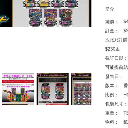
簡介
總價：　$43
訂金：　$20
⚠️此乃訂
$230⚠️

截訂日期：
可能提前結
發售日：　2
版本：　香港
比例：　H約8
包裝尺寸：　
重量：　TB
物料：　紙