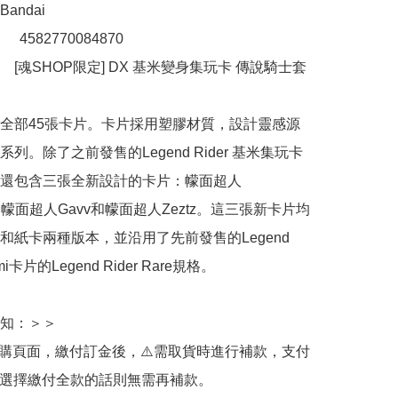
ndai

：　4582770084870 

[魂SHOP限定] DX 基米變身集玩卡 傳說騎士套
全部45張卡片。卡片採用塑膠材質，設計靈感源
列。除了之前發售的Legend Rider 基米集玩卡
還包含三張全新設計的卡片：幪面超人
rd、幪面超人Gavv和幪面超人Zeztz。這三張新卡片均
和紙卡兩種版本，並沿用了先前發售的Legend 
emi卡片的Legend Rider Rare規格。

知：＞＞

訂購頁面，繳付訂金後，⚠️需取貨時進行補款，支付
若選擇繳付全款的話則無需再補款。
