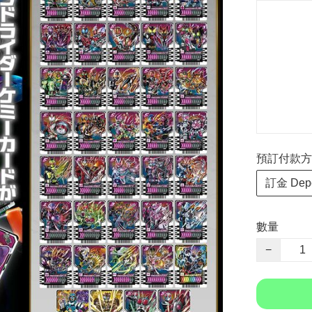
預訂付款方式 P
訂金 Depo
數量
−