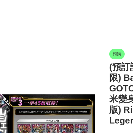
預購
(預訂訂
限) B
GOTC
米變身
版) Ri
Legen