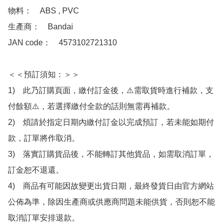
物料：　ABS , PVC 

生產商：　Bandai

JAN code：　4573102721310

＜＜預訂須知：＞＞

1)　此乃訂購頁面，繳付訂金後，⚠️需取貨時進行補款，支
付餘額⚠️，若選擇繳付全款的話則無需再補款。

2)　煩請於指定日期內繳付訂金以完成預訂，若未能如期付
款，訂單將作取消。

3)　落實訂購貨品後，不能轉訂其他貨品，如需取消訂單，
訂金恕不退還。

4)　商品有可能因故變更出貨日期，最終發貨日由官方網站
公佈為準，除因生產商或供應商問題未能供貨，否則恕不能
取消訂單安排退款。
