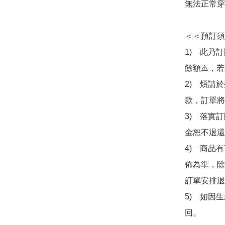
無法正常穿
＜＜預訂須
1)　此乃
餘額⚠️，
2)　煩請
款，訂單將
3)　落實
金恕不退還
4)　商品
佈為準，除
訂單安排退
5)　如因
回。
