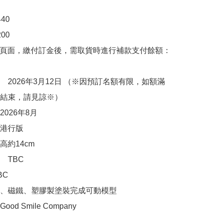
0

00　

購頁面，繳付訂金後，需取貨時進行補款支付餘額：
　2026年3月12日 （※因預訂名額有限，如額滿
結束，請見諒※）

026年8月

港行版

約14cm

TBC

C

、磁鐵、塑膠製塗裝完成可動模型

d Smile Company
