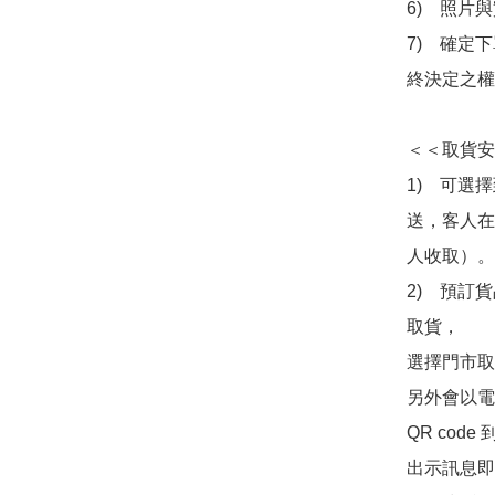
6)　照片
7)　確定
終決定之權
＜＜取貨安
1)　可選
送，客人在
人收取）。

2)　預訂貨
取貨，

選擇門市取
另外會以電
QR co
出示訊息即可