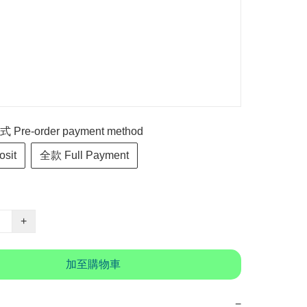
re-order payment method
sit
全款 Full Payment
+
加至購物車
−