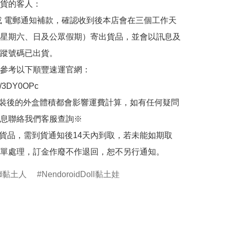
貨的客人：

或 電郵通知補款，確認收到後本店會在三個工作天
星期六、日及公眾假期）寄出貨品，並會以訊息及
蹤號碼已出貨。

參考以下順豐速運官網：

.ly/3DY0OPc

裝後的外盒體積都會影響運費計算，如有任何疑問
息聯絡我們客服查詢※

的貨品，需到貨通知後14天內到取，若未能如期取
單處理，訂金作廢不作退回，恕不另行通知。
oid黏土人
NendoroidDoll黏土娃