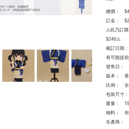
總價：　$44
訂金：　$2
⚠️此乃訂
$240⚠️

截訂日期：
有可能提前
發售日：　2
版本：　香
比例：　全高
包裝尺寸：　
重量：　TB
物料：　布
生產商：　Goo