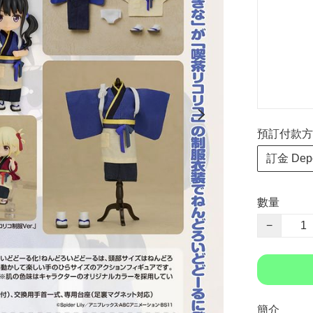
預訂付款方式 P
訂金 Depo
數量
−
簡介