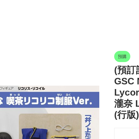
預購
(預訂訂
GSC 
Lyco
瀧奈 
(行版)