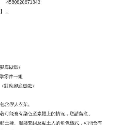
：　4580828671843

：  　

腳底磁鐵）

掌零件一組

座（對應腳底磁鐵）

包含假人衣架。

著可能會有染色至素體上的情況，敬請留意。

黏土娃、服裝套組及黏土人的角色樣式，可能會有