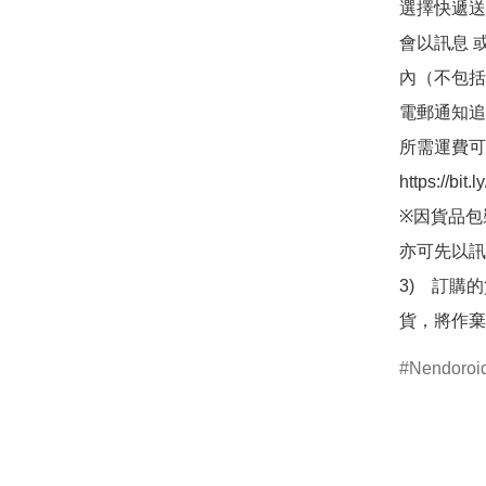
選擇快遞送
會以訊息 
內（不包括
電郵通知追
所需運費可
https://bit
※因貨品包
亦可先以訊
3)　訂購
貨，將作棄
Nendor