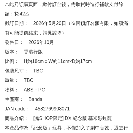
⚠️此乃訂購頁面，繳付訂金後，需取貨時進行補款支付餘
額：$242⚠️

截訂日期：　2026年5月20日（※因預訂名額有限，如額滿
有可能提前結束，請見諒※）

發售日：　2026年10月　

版本：　香港行版 

比例：　H約18cm x W約11cm×D約17cm

包裝尺寸：　TBC

重量：　TBC

物料：　ABS・PC

生產商：　Bandai

JAN code：　4582769908071  

商品介紹：　[魂SHOP限定] DX 紀念版 基米彩虹龍

本產品作為「紀念版」玩具，不僅加入了劇中音效，還進行