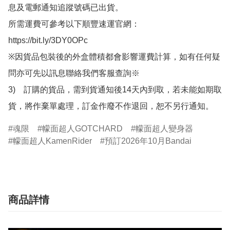
息及電郵通知追蹤號碼已出貨。

所需運費可參考以下順豐速運官網：

https://bit.ly/3DY0OPc

※因貨品包裝後的外盒體積都會影響運費計算，如有任何疑
問亦可先以訊息聯絡我們客服查詢※

3)　訂購的貨品，需到貨通知後14天內到取，若未能如期取
貨，將作棄單處理，訂金作廢不作退回，恕不另行通知。
魂限
幪面超人GOTCHARD
幪面超人變身器
幪面超人KamenRider
預訂2026年10月Bandai
商品詳情