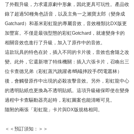
了外觀升級，力求還原劇中形象，因此更具可玩性。產品收
錄了超過50種角色語音，以及主角一之瀨寶太郎（變身成
Gatchard）和基米彩虹龍的專屬音效，音效種類比DX版更
加豐富。不僅是最強型態的彩虹Gotchard，就連變身卡的
相關音效也進行了升級，加入了原作中的音效。

這款玩具的特色在於，插入不同的卡片後，音效也會隨之改
變。此外，它還新增了特殊機關：插入六張卡片，召喚出三
位卡查德兄弟（彩虹蒸汽跳躍者/螞蟻摔跤手/閃電叢林）
後，會觸發原作中出現的必殺攻擊音效。另外，彩虹龍中心
的透明貼紙也更換為不透明貼紙。這項升級確保即使在變身
過程中卡查驅動器亮起時，彩虹圖案也能清晰可見。

隨附的兩張「彩虹龍」卡片與DX版規格相同。

＜＜預訂須知：＞＞
