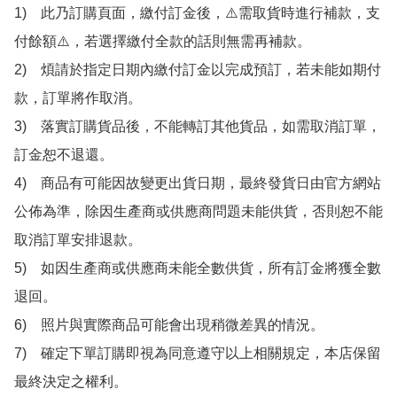
1)　此乃訂購頁面，繳付訂金後，⚠️需取貨時進行補款，支
付餘額⚠️，若選擇繳付全款的話則無需再補款。

2)　煩請於指定日期內繳付訂金以完成預訂，若未能如期付
款，訂單將作取消。

3)　落實訂購貨品後，不能轉訂其他貨品，如需取消訂單，
訂金恕不退還。

4)　商品有可能因故變更出貨日期，最終發貨日由官方網站
公佈為準，除因生產商或供應商問題未能供貨，否則恕不能
取消訂單安排退款。

5)　如因生產商或供應商未能全數供貨，所有訂金將獲全數
退回。

6)　照片與實際商品可能會出現稍微差異的情況。

7)　確定下單訂購即視為同意遵守以上相關規定，本店保留
最終決定之權利。
