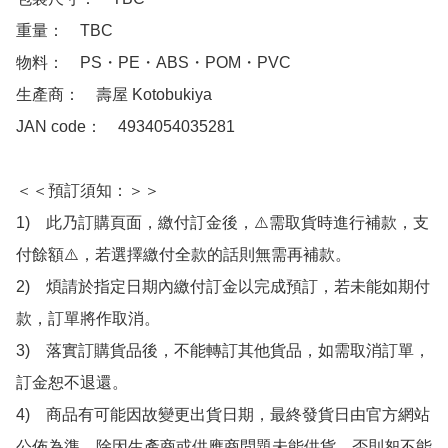
重量：　TBC

物料：　PS・PE・ABS・POM・PVC

生產商：　壽屋 Kotobukiya

JAN code：　4934054035281

＜＜預訂須知：＞＞

1)　此乃訂購頁面，繳付訂金後，⚠️需取貨時進行補款，支
付餘額⚠️，若選擇繳付全款的話則無需再補款。

2)　煩請於指定日期內繳付訂金以完成預訂，若未能如期付
款，訂單將作取消。

3)　落實訂購貨品後，不能轉訂其他貨品，如需取消訂單，
訂金恕不退還。

4)　商品有可能因故變更出貨日期，最終發貨日由官方網站
公佈為準，除因生產商或供應商問題未能供貨，否則恕不能