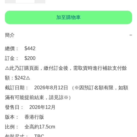
加至購物車
簡介
−
總價：　$442

訂金：　$200　

⚠️此乃訂購頁面，繳付訂金後，需取貨時進行補款支付餘
額：$242⚠️

截訂日期：　2026年8月12日 （※因預訂名額有限，如額
滿有可能提前結束，請見諒※）

發售日：　2026年12月

版本：　香港行版

比例：　全高約17.5cm

包裝尺寸：　TBC
