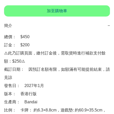
加至購物車
簡介
−
總價：　$450

訂金：　$200

⚠️此乃訂購頁面，繳付訂金後，需取貨時進行補款支付餘
額：$250⚠️

截訂日期：　因預訂名額有限，如額滿有可能提前結束，請
見諒

發售日：　2027年1月

版本：　香港行版

生產商：　Bandai

比例：　卡牌： 約6.3×8.8cm，遊戲墊: 約60.9×35.5cm，