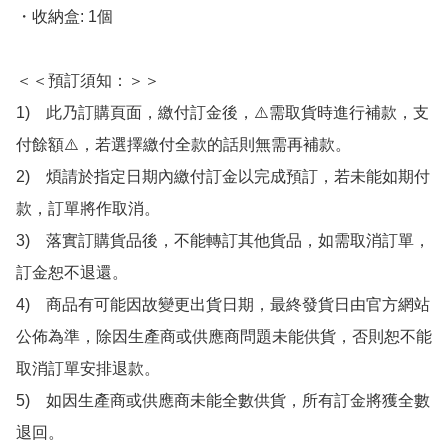
・收納盒: 1個

＜＜預訂須知：＞＞

1)　此乃訂購頁面，繳付訂金後，⚠️需取貨時進行補款，支
付餘額⚠️，若選擇繳付全款的話則無需再補款。

2)　煩請於指定日期內繳付訂金以完成預訂，若未能如期付
款，訂單將作取消。

3)　落實訂購貨品後，不能轉訂其他貨品，如需取消訂單，
訂金恕不退還。

4)　商品有可能因故變更出貨日期，最終發貨日由官方網站
公佈為準，除因生產商或供應商問題未能供貨，否則恕不能
取消訂單安排退款。

5)　如因生產商或供應商未能全數供貨，所有訂金將獲全數
退回。
