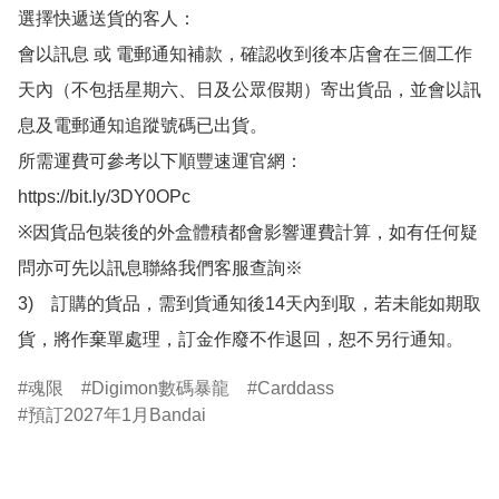
選擇快遞送貨的客人：

會以訊息 或 電郵通知補款，確認收到後本店會在三個工作
天內（不包括星期六、日及公眾假期）寄出貨品，並會以訊
息及電郵通知追蹤號碼已出貨。

所需運費可參考以下順豐速運官網：

https://bit.ly/3DY0OPc

※因貨品包裝後的外盒體積都會影響運費計算，如有任何疑
問亦可先以訊息聯絡我們客服查詢※

3)　訂購的貨品，需到貨通知後14天內到取，若未能如期取
貨，將作棄單處理，訂金作廢不作退回，恕不另行通知。
魂限
Digimon數碼暴龍
Carddass
預訂2027年1月Bandai