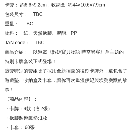
卡套： 約6.6×9.2cm，收納盒: 約44×10.6×7.9cm

包裝尺寸：　TBC

重量：　TBC

物料：　紙、天然橡膠、聚酯、PP

JAN code：　TBC

商品介紹：　以遊戲《數碼寶貝物語 時空異客》為主題的
特別卡牌套裝正式登場！

這套特別的套組除了採用全新插圖的復刻卡牌外，還包含了
遊戲墊、收納盒及卡套，讓你再次重溫伊紀與埃癸奧獸的故
事！

【商品內容】：

・卡牌：9款（各2張）

・橡膠製遊戲墊: 1枚

・卡套： 60張
