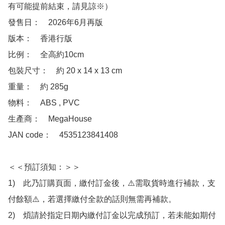
有可能提前結束，請見諒※）

發售日：　2026年6月再版

版本：　香港行版

比例：　全高約10cm

包裝尺寸：　約 20 x 14 x 13 cm

重量：　約 285g

物料：　ABS , PVC

生產商：　MegaHouse

JAN code：　4535123841408

＜＜預訂須知：＞＞

1)　此乃訂購頁面，繳付訂金後，⚠️需取貨時進行補款，支
付餘額⚠️，若選擇繳付全款的話則無需再補款。

2)　煩請於指定日期內繳付訂金以完成預訂，若未能如期付