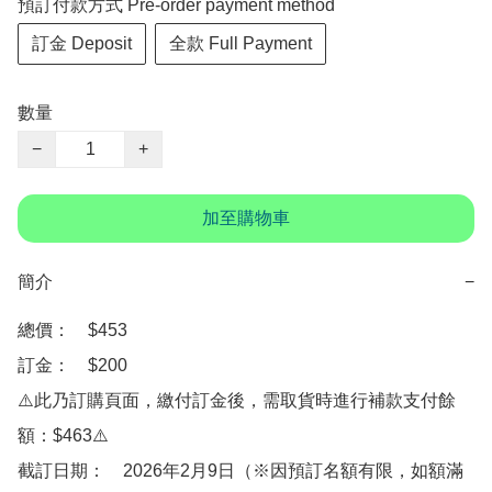
預訂付款方式 Pre-order payment method
訂金 Deposit
全款 Full Payment
數量
−
+
加至購物車
簡介
−
總價：　$453

訂金：　$200

⚠️此乃訂購頁面，繳付訂金後，需取貨時進行補款支付餘
額：$463⚠️

截訂日期：　2026年2月9日（※因預訂名額有限，如額滿