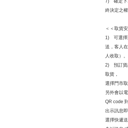
7)　確定
終決定之權
＜＜取貨安
1)　可選
送，客人在
人收取）。

2)　預訂貨
取貨，

選擇門市取
另外會以電
QR co
出示訊息即可
選擇快遞送