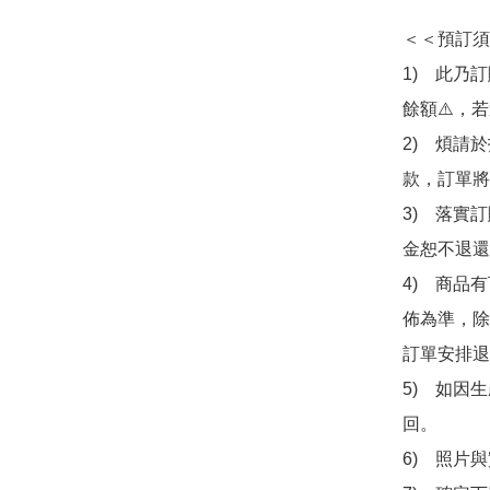
＜＜預訂須
1)　此乃
餘額⚠️，
2)　煩請
款，訂單將
3)　落實
金恕不退還
4)　商品
佈為準，除
訂單安排退
5)　如因
回。

6)　照片