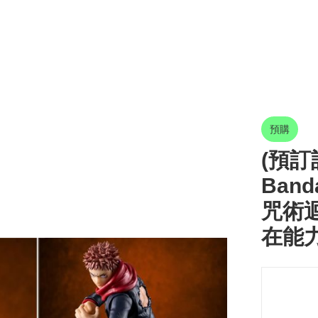
預購
(預訂訂
Band
咒術迴
在能力- 