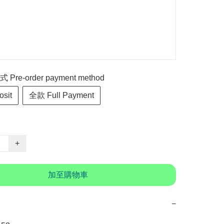
re-order payment method
sit
全款 Full Payment
+
加至購物車
−