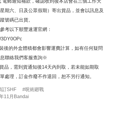
或 電郵通知補款，確認收到後本店會在三個工作天
星期六、日及公眾假期）寄出貨品，並會以訊息及
蹤號碼已出貨。

參考以下順豐速運官網：

.ly/3DY0OPc

裝後的外盒體積都會影響運費計算，如有任何疑問
息聯絡我們客服查詢※

的貨品，需到貨通知後14天內到取，若未能如期取
單處理，訂金作廢不作退回，恕不另行通知。
預訂SHF
呪術廻戰
年11月Bandai