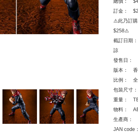
總價：　$45
訂金：　$2
⚠️此乃訂
$258⚠️

截訂日期：
諒

發售日：　2
版本：　香
比例：　全高
包裝尺寸：　
重量：　TB
物料：　ABS
生產商：　Ba
JAN code