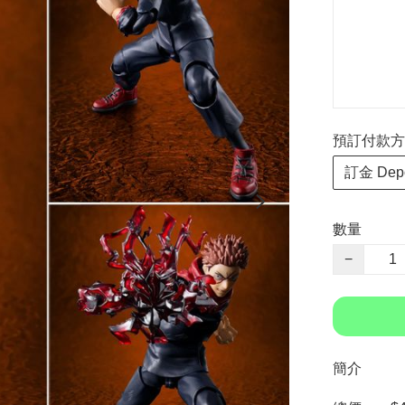
預訂付款方式 P
訂金 Depo
數量
−
簡介