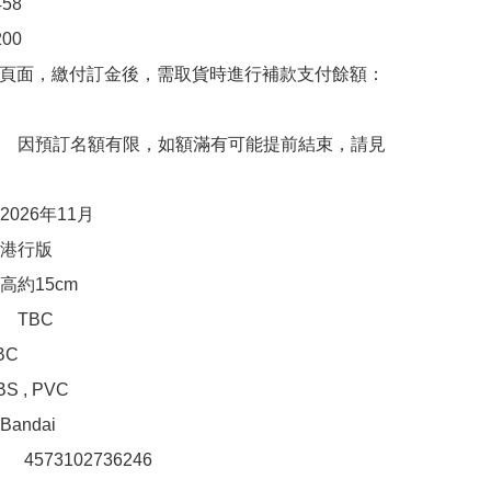
8

00　

購頁面，繳付訂金後，需取貨時進行補款支付餘額：
　因預訂名額有限，如額滿有可能提前結束，請見
026年11月

港行版

約15cm

TBC

C

 , PVC

ndai

：　4573102736246
