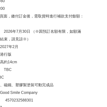
0

00　

購頁面，繳付訂金後，需取貨時進行補款支付餘額：
　2026年7月30日 （※因預訂名額有限，如額滿
結束，請見諒※）

027年2月

港行版

約14cm

TBC

C

、磁鐵、塑膠製塗裝可動完成品

d Smile Company

：　4570232588301
