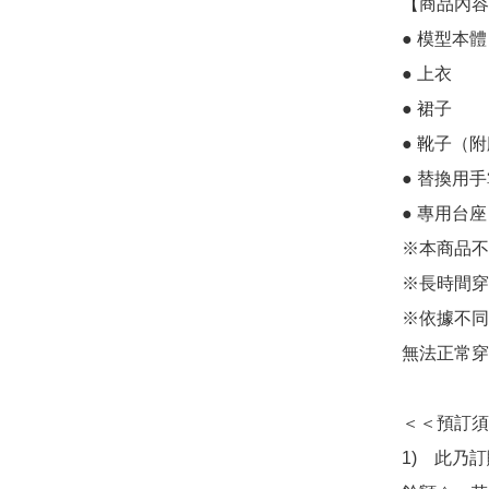
【商品內容】
● 模型本體

● 上衣

● 裙子

● 靴子（附
● 替換用手
● 專用台
※本商品不
※長時間穿
※依據不同
無法正常穿
＜＜預訂須
1)　此乃