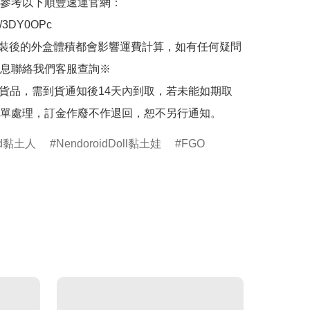
參考以下順豐速運官網：

.ly/3DY0OPc

裝後的外盒體積都會影響運費計算，如有任何疑問
息聯絡我們客服查詢※

的貨品，需到貨通知後14天內到取，若未能如期取
單處理，訂金作廢不作退回，恕不另行通知。
oid黏土人
NendoroidDoll黏土娃
FGO