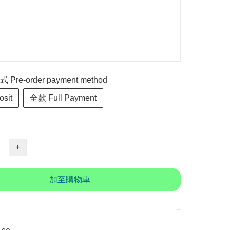
re-order payment method
sit
全款 Full Payment
+
加至購物車
−