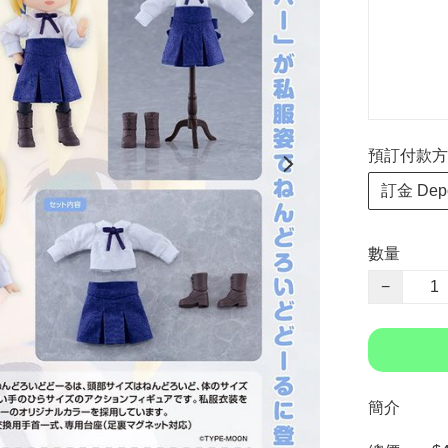
預訂付款方式 P
訂金 Depo
數量
−
簡介