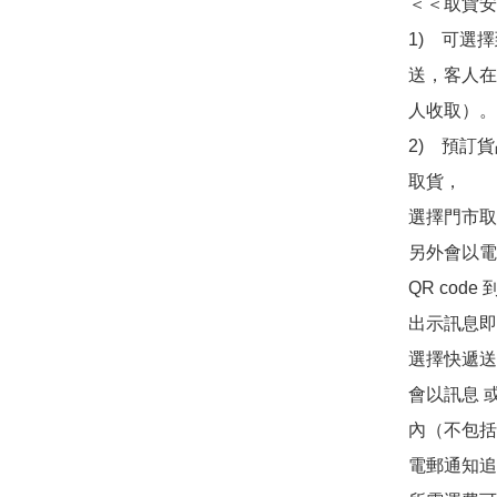
＜＜取貨安
1)　可選
送，客人在
人收取）。

2)　預訂貨
取貨，

選擇門市取
另外會以電
QR co
出示訊息即可
選擇快遞送
會以訊息 
內（不包括
電郵通知追