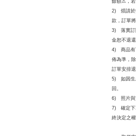
餘額⚠️，
2)　煩請
款，訂單將
3)　落實
金恕不退還
4)　商品
佈為準，除
訂單安排退
5)　如因
回。

6)　照片
7)　確定
終決定之權