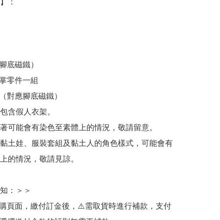
：  　

腳底磁鐵）

掌零件一組

座（對應腳底磁鐵）

包含假人衣架。

著可能會有染色至素體上的情況，敬請留意。

黏土娃、服裝套組及黏土人的角色樣式，可能會有
上的情況，敬請見諒。

知：＞＞

訂購頁面，繳付訂金後，⚠️需取貨時進行補款，支付