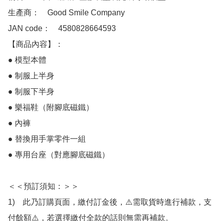
生產商：　Good Smile Company

JAN code：　4580828664593

【商品內容】：  　

● 模型本體

● 制服上半身

● 制服下半身

● 樂福鞋（附腳底磁鐵）

● 內褲

● 替換用手掌零件一組

● 專用台座（對應腳底磁鐵）

＜＜預訂須知：＞＞

1)　此乃訂購頁面，繳付訂金後，⚠️需取貨時進行補款，支
付餘額⚠️，若選擇繳付全款的話則無需再補款。
