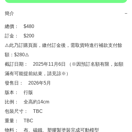
簡介
−
總價：　$480

訂金：　$200

⚠️此乃訂購頁面，繳付訂金後，需取貨時進行補款支付餘
額：$280⚠️

截訂日期：　2025年11月6日 （※因預訂名額有限，如額
滿有可能提前結束，請見諒※）

發售日：　2026年5月

版本：　行版

比例：　全高約14cm

包裝尺寸：　TBC

重量：　TBC

物料：　布、磁鐵、塑膠製塗裝完成可動模型
