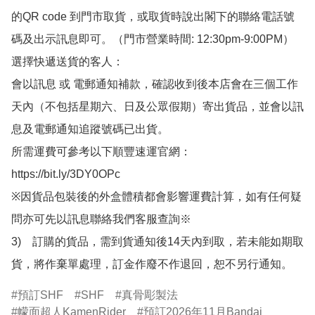
的QR code 到門市取貨，或取貨時說出閣下的聯絡電話號
碼及出示訊息即可。（門市營業時間: 12:30pm-9:00PM）

選擇快遞送貨的客人：

會以訊息 或 電郵通知補款，確認收到後本店會在三個工作
天內（不包括星期六、日及公眾假期）寄出貨品，並會以訊
息及電郵通知追蹤號碼已出貨。

所需運費可參考以下順豐速運官網：

https://bit.ly/3DY0OPc

※因貨品包裝後的外盒體積都會影響運費計算，如有任何疑
問亦可先以訊息聯絡我們客服查詢※

3)　訂購的貨品，需到貨通知後14天內到取，若未能如期取
貨，將作棄單處理，訂金作廢不作退回，恕不另行通知。
預訂SHF
SHF
真骨彫製法
幪面超人KamenRider
預訂2026年11月Bandai