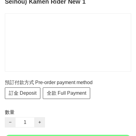
Seihou) Kamen Rider New 1
預訂付款方式 Pre-order payment method
訂金 Deposit
全款 Full Payment
數量
−
+