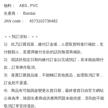
物料：　ABS , PVC

生產商：　Bandai

JAN code：　 4573102736482 

＜＜預訂須知：＞＞

1)　此乃訂購頁面，繳付訂金後，⚠️需取貨時進行補款，支
付餘額⚠️，若選擇繳付全款的話則無需再補款。

2)　煩請於指定日期內繳付訂金以完成預訂，若未能如期付
款，訂單將作取消。

3)　落實訂購貨品後，不能轉訂其他貨品，如需取消訂單，
訂金恕不退還。

4)　商品有可能因故變更出貨日期，最終發貨日由官方網站
公佈為準，除因生產商或供應商問題未能供貨，否則恕不能
取消訂單安排退款。
