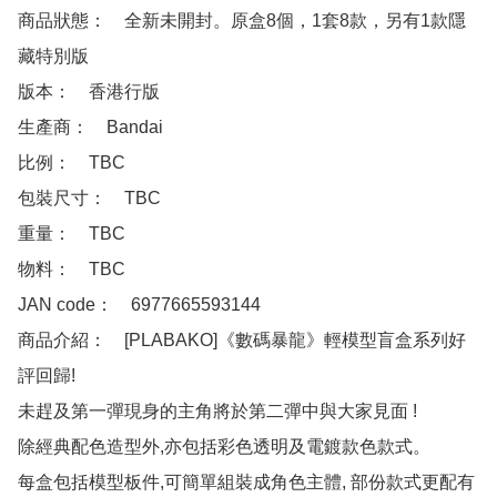
商品狀態：　全新未開封。原盒8個，1套8款，另有1款隱
藏特別版

版本：　香港行版

生產商：　Bandai

比例：　TBC

包裝尺寸：　TBC

重量：　TBC

物料：　TBC

JAN code：　6977665593144

商品介紹：　[PLABAKO]《數碼暴龍》輕模型盲盒系列好
評回歸!

未趕及第一彈現身的主角將於第二彈中與大家見面 !

除經典配色造型外,亦包括彩色透明及電鍍款色款式。

每盒包括模型板件,可簡單組裝成角色主體, 部份款式更配有